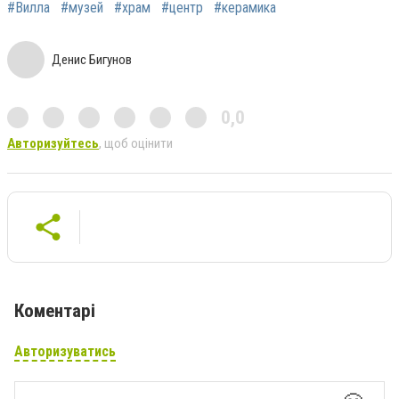
#Вилла
#музей
#храм
#центр
#керамика
Денис Бигунов
0,0
Авторизуйтесь
, щоб оцінити
Коментарі
Авторизуватись