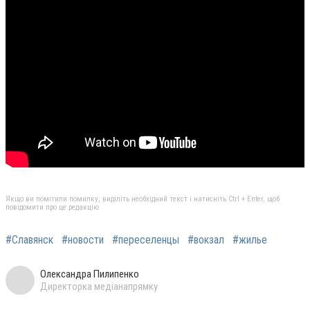
Якщо ви помітили помилку, виділіть необхідний текст і натисніть Ctrl + Enter, щоб
повідомити про це редакцію
#Славянск
#новости
#переселенцы
#вокзал
#жилье
Олександра Пилипенко
Директорка медіанапрямку