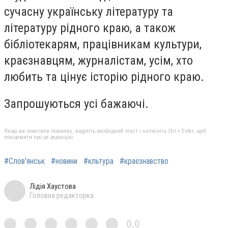
сучасну українську літературу та
літературу рідного краю, а також
бібліотекарям, працівникам культури,
краєзнавцям, журналістам, усім, хто
любить та цінує історію рідного краю.
Запрошуються усі бажаючі.
Якщо ви помітили помилку, виділіть необхідний текст і натисніть Ctrl + Enter, щоб
повідомити про це редакцію
#Слов'янськ
#новини
#кльтура
#краєзнавство
Лідія Хаустова
Головна редакторка
0,0