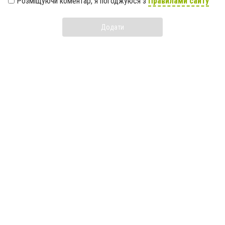
Розміщуючи коментар, я погоджуюся з
Правилами сайту
Додати