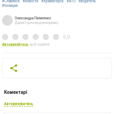
#Славянск
#новости
#Краматорск
#АТО
#водитель
#полиция
Олександра Пилипенко
Директорка медіанапрямку
0,0
Авторизуйтесь
, щоб оцінити
Коментарі
Авторизуватись