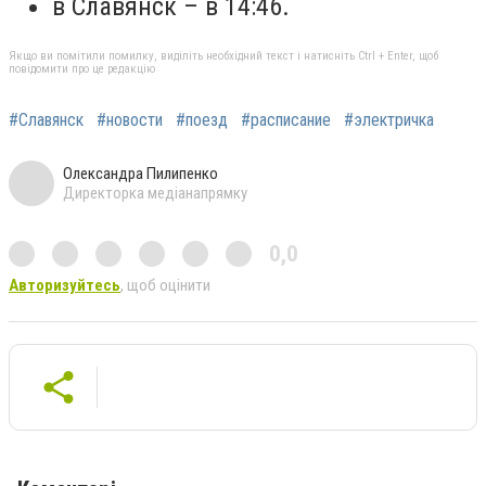
в Славянск – в 14:46.
Якщо ви помітили помилку, виділіть необхідний текст і натисніть Ctrl + Enter, щоб
повідомити про це редакцію
#Славянск
#новости
#поезд
#расписание
#электричка
Олександра Пилипенко
Директорка медіанапрямку
0,0
Авторизуйтесь
, щоб оцінити