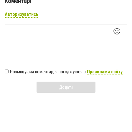
Коментарі
Авторизуватись
🙂
Розміщуючи коментар, я погоджуюся з
Правилами сайту
Додати