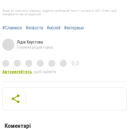
Якщо ви помітили помилку, виділіть необхідний текст і натисніть Ctrl + Enter, щоб
повідомити про це редакцію
#Славянск
#новости
#музей
#интервью
Лідія Хаустова
Головна редакторка
0,0
Авторизуйтесь
, щоб оцінити
Коментарі