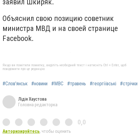
заявил Шкиряк.
Объяснил свою позицию советник
министра МВД и на своей странице
Facebook.
Якщо ви помітили помилку, виділіть необхідний текст і натисніть Ctrl + Enter, щоб
повідомити про це редакцію
#Слов'янськ
#новини
#МВС
#травень
#георгіївські
#стрічки
Лідія Хаустова
Головна редакторка
0,0
Авторизируйтесь
, чтобы оценить