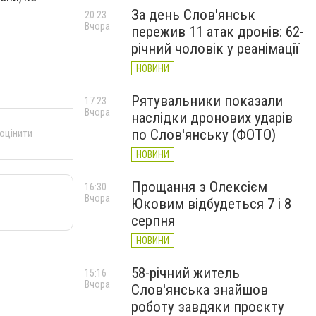
За день Слов'янськ
20:23
Вчора
пережив 11 атак дронів: 62-
річний чоловік у реанімації
НОВИНИ
Рятувальники показали
17:23
Вчора
наслідки дронових ударів
по Слов'янську (ФОТО)
 оцінити
НОВИНИ
Прощання з Олексієм
16:30
Вчора
Юковим відбудеться 7 і 8
серпня
НОВИНИ
58-річний житель
15:16
Вчора
Слов'янська знайшов
роботу завдяки проєкту