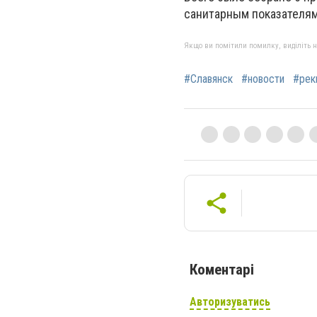
санитарным показателя
Якщо ви помітили помилку, виділіть нео
#Славянск
#новости
#рек
Коментарі
Авторизуватись