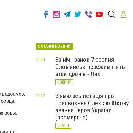
ОСТАННІ НОВИНИ
За ніч і ранок 7 серпня
10:00
Слов'янськ пережив п'ять
атак дронів - Лях
НОВИНИ
 водоемов,
З’явилась петиція про
09:02
города.
присвоєння Олексію Юкову
звання Героя України
х воды,
(посмертно)
СТАТТІ
они, по