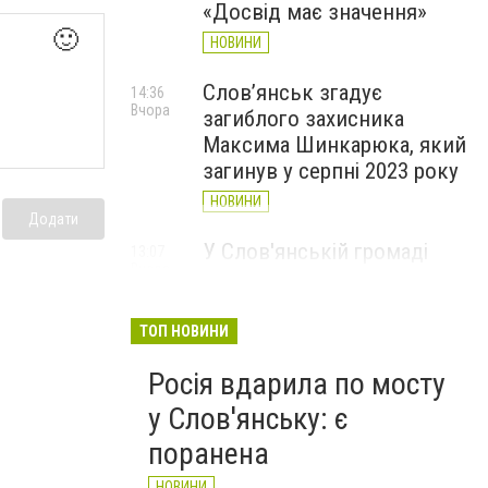
«Досвід має значення»
🙂
НОВИНИ
Слов’янськ згадує
14:36
Вчора
загиблого захисника
Максима Шинкарюка, який
загинув у серпні 2023 року
НОВИНИ
Додати
У Слов'янській громаді
13:07
Вчора
організували підвіз води:
опубліковано графіки
ТОП НОВИНИ
НОВИНИ
Росія вдарила по мосту
у Слов'янську: є
поранена
НОВИНИ