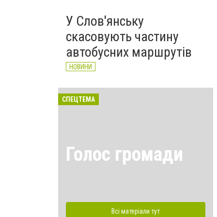
У Слов'янську
скасовують частину
автобусних маршрутів
НОВИНИ
СПЕЦТЕМА
Голос громади
Всі матеріали тут