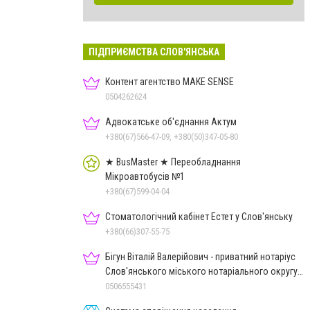
ПІДПРИЄМСТВА СЛОВ'ЯНСЬКА
Контент агентство MAKE SENSE
0504262624
Адвокатське об'єднання Актум
+380(67)566-47-09, +380(50)347-05-80
★ BusMaster ★ Переобладнання
Мікроавтобусів №1
+380(67)599-04-04
Стоматологічний кабінет Естет у Слов'янську
+380(66)307-55-75
Бігун Віталій Валерійович - приватний нотаріус
Слов'янського міського нотаріального округу
Дон.обл.
0506555431