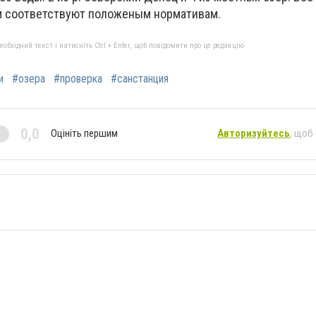
м соответствуют положеным нормативам.
бхідний текст і натисніть Ctrl + Enter, щоб повідомити про це редакцію
и
#озера
#проверка
#санстанция
0,0
Оцініть першим
Авторизуйтесь
, щоб