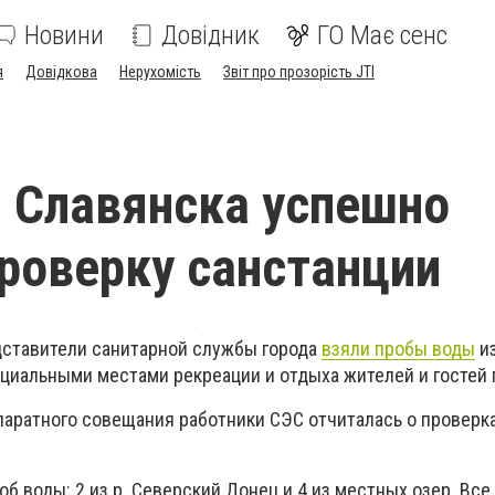
Новини
Довідник
ГО Має сенс
я
Довідкова
Нерухомість
Звіт про прозорість JTI
 Славянска успешно
роверку санстанции
дставители санитарной службы города
взяли пробы воды
из
циальными местами рекреации и отдыха жителей и гостей 
паратного совещания работники СЭС отчиталась о проверка
б воды: 2 из р. Северский Донец и 4 из местных озер. Все 