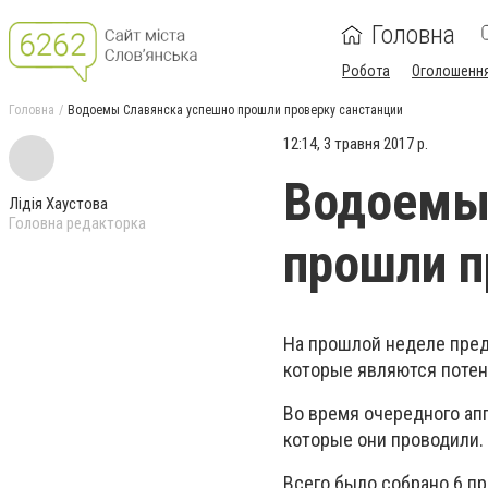
Головна
Робота
Оголошенн
Головна
Водоемы Славянска успешно прошли проверку санстанции
12:14, 3 травня 2017 р.
Водоемы
Лідія Хаустова
Головна редакторка
прошли п
На прошлой неделе пре
которые являются потен
Во время очередного ап
которые они проводили.
Всего было собрано 6 про