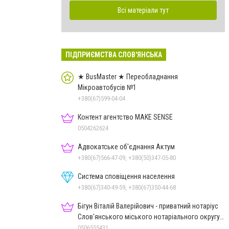
Всі матеріали тут
ПІДПРИЄМСТВА СЛОВ'ЯНСЬКА
★ BusMaster ★ Переобладнання
Мікроавтобусів №1
+380(67)599-04-04
Контент агентство MAKE SENSE
0504262624
Адвокатське об'єднання Актум
+380(67)566-47-09, +380(50)347-05-80
Система сповіщення населення
+380(67)340-49-59, +380(67)350-44-68
Бігун Віталій Валерійович - приватний нотаріус
Слов'янського міського нотаріального округу
Дон.обл.
0506555431