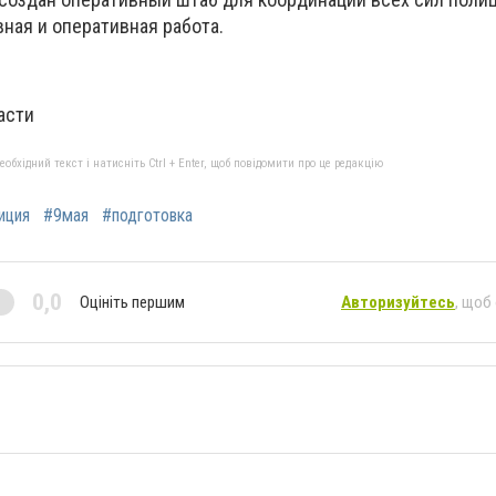
ная и оперативная работа.
асти
бхідний текст і натисніть Ctrl + Enter, щоб повідомити про це редакцію
иция
#9мая
#подготовка
0,0
Оцініть першим
Авторизуйтесь
, щоб