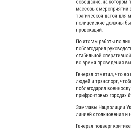
совещание, на котором 
массовых мероприятий в 
трагической датой для м
полицейские должны быт
провокаций.
По итогам работы по ли
поблагодарил руководст
стабильной оперативной
во время проведения вы
Генерал отметил, что в
людей и транспорт, что
поблагодарил военнослу
прифронтовых городах б
Замглавы Нацполиции Ук
линией столкновения и 
Генерал подверг критике