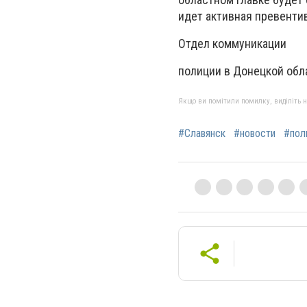
идет активная превентив
Отдел коммуникации
полиции в Донецкой обл
Якщо ви помітили помилку, виділіть нео
#Славянск
#новости
#пол