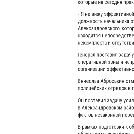
которые на сегодня пра
- Я не вижу эффективно
должность начальника от
Александровского, котор
находится непосредстве
некомплекта и отсутстви
Генерал поставил задач
оперативной зоны и напр
организации эффективно
Вячеслав Аброськин отм
полицейских отрядов в 
Он поставил задачу уси
в Александровском райо
фактов незаконной пере
В рамках подготовки к 
областном главке будет