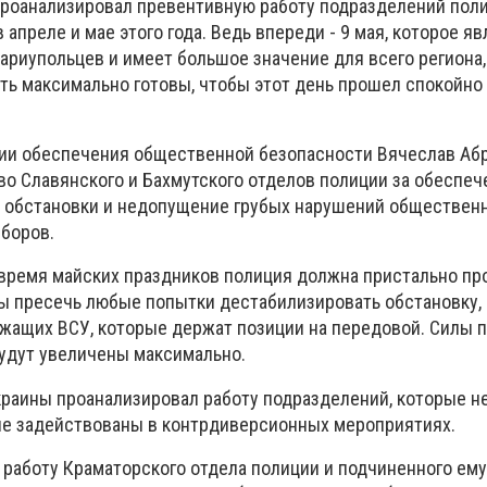
проанализировал превентивную работу подразделений пол
апреле и мае этого года. Ведь впереди - 9 мая, которое я
ариупольцев и имеет большое значение для всего региона,
ь максимально готовы, чтобы этот день прошел спокойно 
нии обеспечения общественной безопасности Вячеслав Аб
во Славянского и Бахмутского отделов полиции за обеспеч
 обстановки и недопущение грубых нарушений общественн
боров.
о время майских праздников полиция должна пристально пр
бы пресечь любые попытки дестабилизировать обстановку, 
жащих ВСУ, которые держат позиции на передовой. Силы 
удут увеличены максимально.
раины проанализировал работу подразделений, которые не
не задействованы в контрдиверсионных мероприятиях.
 работу Краматорского отдела полиции и подчиненного ему