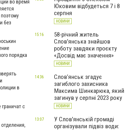
иции во время
Юковим відбудеться 7 і 8
вляется
серпня
 поэтому
НОВИНИ
и без
58-річний житель
15:16
Слов'янська знайшов
роськин
роботу завдяки проєкту
ение
«Досвід має значення»
ого порядка
НОВИНИ
оверять
Слов’янськ згадує
14:36
и
загиблого захисника
полиции в
Максима Шинкарюка, який
загинув у серпні 2023 року
 граничат с
НОВИНИ
У Слов'янській громаді
13:07
 отделения,
організували підвіз води: