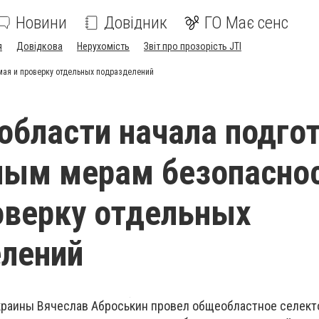
Новини
Довідник
ГО Має сенс
я
Довідкова
Нерухомість
Звіт про прозорість JTI
мая и проверку отдельных подразделений
области начала подго
ным мерам безопаснос
оверку отдельных
лений
краины Вячеслав Аброськин провел общеобластное селект