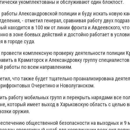
ктически укомплектованы и обслуживают один блокпост.
й работы Александровской полиции и буду искать новую ка
деления, - отметил генерал, сравнивая работу двух подра
ый находится в 100 км от линии фронта и Авдеевского, что 
нно в зоне боевых действий и достойно работает в услови
я в городе суда.
у провести комплексную проверку деятельности полиции 
авить в Краматорск и Александровку группу специалистов 
й работы по всем направлениям.
етил, что также будет тщательно проанализирована деяте
прифронтовых Очеретино и Новолуганском.
лить работу мобильных групп и перекрыть нарядами все по
не, который имеет выход в Харьковскую область с целью 
возки оружия.
обеспечению общественной безопасности на выходных и 9 м
 создан оперативный штаб для координации всех сил полиц