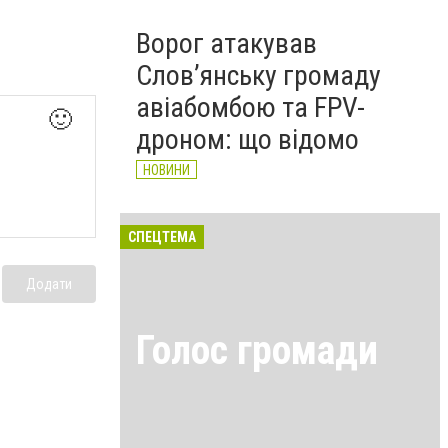
Ворог атакував
Слов’янську громаду
авіабомбою та FPV-
🙂
дроном: що відомо
НОВИНИ
СПЕЦТЕМА
Додати
Голос громади