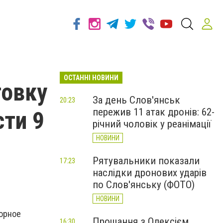
ОСТАННІ НОВИНИ
товку
За день Слов'янськ
20:23
пережив 11 атак дронів: 62-
ти 9
річний чоловік у реанімації
НОВИНИ
Рятувальники показали
17:23
наслідки дронових ударів
по Слов'янську (ФОТО)
НОВИНИ
орное
Прощання з Олексієм
16:30