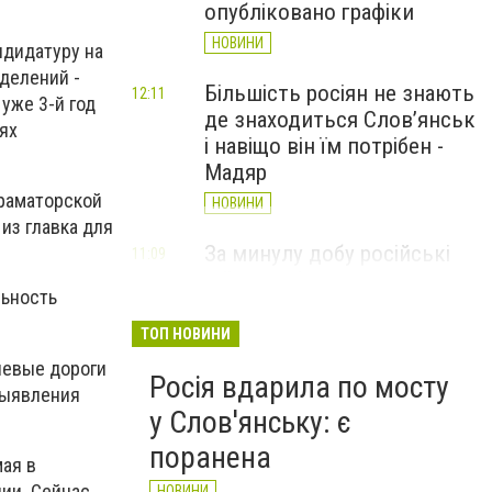
опубліковано графіки
НОВИНИ
ндидатуру на
зделений -
Більшість росіян не знають
12:11
уже 3-й год
де знаходиться Слов’янськ
ях
і навіщо він їм потрібен -
Мадяр
Краматорской
НОВИНИ
из главка для
За минулу добу російські
11:09
війська 13 разів атакували
льность
Слов'янськ. Хроніка
великої війни: 6 серпня
ТОП НОВИНИ
НОВИНИ
левые дороги
Росія вдарила по мосту
выявления
у Слов'янську: є
поранена
ая в
ии. Сейчас
НОВИНИ