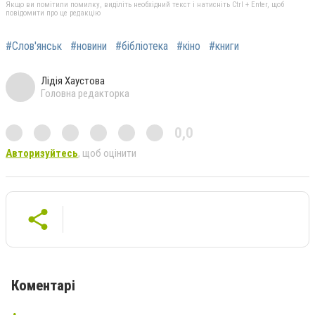
Якщо ви помітили помилку, виділіть необхідний текст і натисніть Ctrl + Enter, щоб
повідомити про це редакцію
#Слов'янськ
#новини
#бібліотека
#кіно
#книги
Лідія Хаустова
Головна редакторка
0,0
Авторизуйтесь
, щоб оцінити
Коментарі