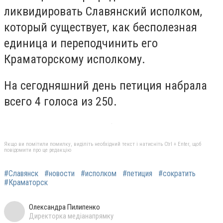
ликвидировать Славянский исполком,
который существует, как бесполезная
единица и переподчинить его
Краматорскому исполкому.
На сегодняшний день петиция набрала
всего 4 голоса из 250.
Якщо ви помітили помилку, виділіть необхідний текст і натисніть Ctrl + Enter, щоб
повідомити про це редакцію
#Славянск
#новости
#исполком
#петиция
#сократить
#Краматорск
Олександра Пилипенко
Директорка медіанапрямку