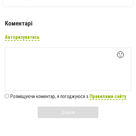
Коментарі
Авторизуватись
🙂
Розміщуючи коментар, я погоджуюся з
Правилами сайту
Додати