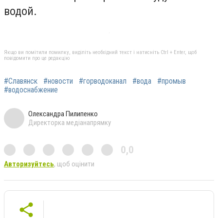
водой.
Якщо ви помітили помилку, виділіть необхідний текст і натисніть Ctrl + Enter, щоб
повідомити про це редакцію
#Славянск
#новости
#горводоканал
#вода
#промыв
#водоснабжение
Олександра Пилипенко
Директорка медіанапрямку
0,0
Авторизуйтесь
, щоб оцінити