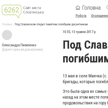
Головна
Робота
Оголошенн
Головна
Под Славянском открыт памятник погибшим десантникам
10:35, 15 травня 2017 р.
Под Слав
Олександра Пилипенко
Директорка медіанапрямку
погибши
13 мая в селе Маячка (
бригады, которые погибл
Это была одна из самых 
назад на этом месте по
продовольствия на гору