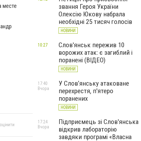
а месте
звання Героя України
Олексію Юкову набрала
необхідні 25 тисяч голосів
сандр
НОВИНИ
Слов'янськ пережив 10
10:27
ворожих атак: є загиблий і
поранені (ВІДЕО)
НОВИНИ
У Слов’янську атаковане
17:40
Вчора
перехрестя, п'ятеро
поранених
НОВИНИ
Підприємець зі Слов'янська
17:24
 оцінити
Вчора
відкрив лабораторію
завдяки програмі «Власна