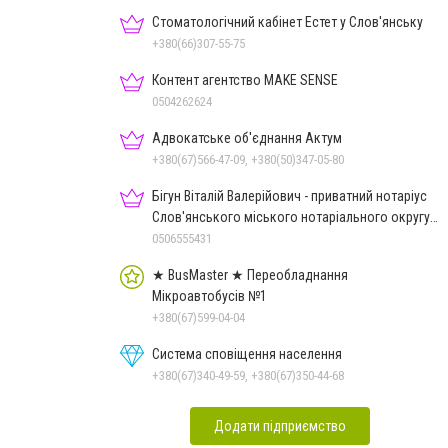
Стоматологічний кабінет Естет у Слов'янську
+380(66)307-55-75
Контент агентство MAKE SENSE
0504262624
Адвокатське об'єднання Актум
+380(67)566-47-09, +380(50)347-05-80
Бігун Віталій Валерійович - приватний нотаріус
Слов'янського міського нотаріального округу
Дон.обл.
0506555431
★ BusMaster ★ Переобладнання
Мікроавтобусів №1
+380(67)599-04-04
Система сповіщення населення
+380(67)340-49-59, +380(67)350-44-68
Додати підприємство