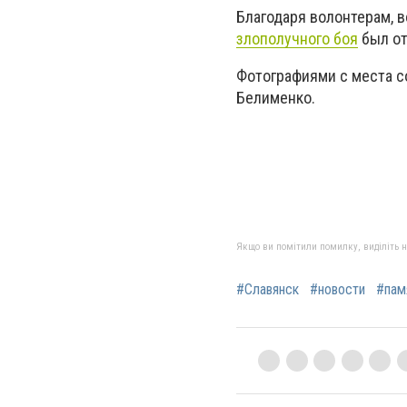
Благодаря волонтерам, 
злополучного боя
был от
Фотографиями с места 
Белименко.
Якщо ви помітили помилку, виділіть нео
#Славянск
#новости
#пам