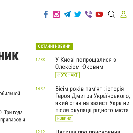
ОСТАННІ НОВИНИ
ник
У Києві попрощалися з
17:33
Олексієм Юковим
ФОТОФАКТ
Вісім років пам'яті: історія
14:37
мобильной
Героя Дмитра Українського,
який став на захист України
після окупації рідного міста
. Три года
НОВИНИ
еприпасов и
Петиція про присвоєння
12:12