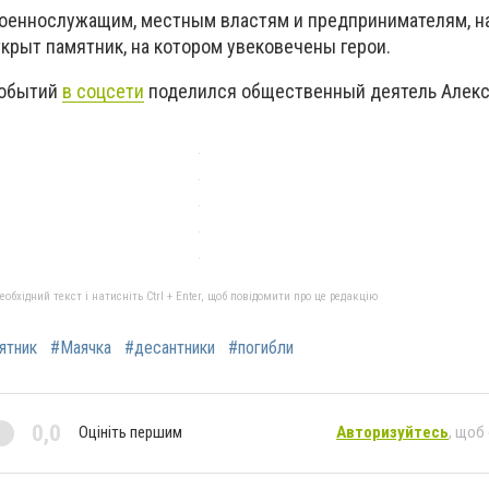
военнослужащим, местным властям и предпринимателям, н
крыт памятник, на котором увековечены герои.
событий
в соцсети
поделился общественный деятель Алек
бхідний текст і натисніть Ctrl + Enter, щоб повідомити про це редакцію
ятник
#Маячка
#десантники
#погибли
0,0
Оцініть першим
Авторизуйтесь
, щоб