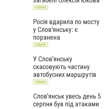
загибелі Олексія Юкова
НОВИНИ
Росія вдарила по мосту
у Слов'янську: є
поранена
НОВИНИ
У Слов'янську
скасовують частину
автобусних маршрутів
НОВИНИ
Слов'янськ увесь день 5
серпня був під атаками