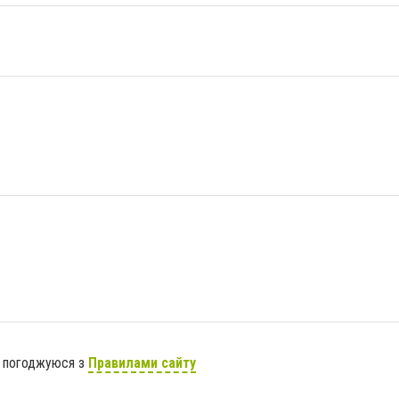
я погоджуюся з
Правилами сайту