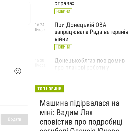
справа»
НОВИНИ
При Донецькій ОВА
16:24
Вчора
запрацювала Рада ветеранів
війни
НОВИНИ
Донецькоблгаз повідомив
15:30
Вчора
про планові роботи у
🙂
Слов’янську: де відключать
газ
ТОП НОВИНИ
НОВИНИ
Машина підірвалася на
міні: Вадим Лях
Додати
сповістив про подробиці