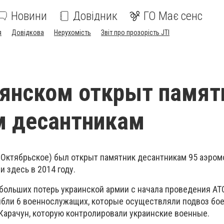
Новини
Довідник
ГО Має сенс
я
Довідкова
Нерухомість
Звіт про прозорість JTI
янском открыт памят
м десантникам
с. Октябрьское) был открыт памятник десантникам 95 аэро
и здесь в 2014 году.
больших потерь украинской армии с начала проведения АТО
гибли 6 военнослужащих, которые осуществляли подвоз бо
 Карачун, которую контролировали украинские военные.