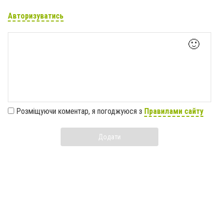
Авторизуватись
🙂
Розміщуючи коментар, я погоджуюся з
Правилами сайту
Додати