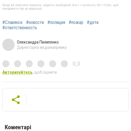
Якщо ви помітили помилку, виділіть необхідний текст і натисніть Ctrl + Enter, щоб
повідомити про це редакцію
#Славянск
#новости
#полиция
#пожар
#дети
#ответственность
Олександра Пилипенко
Директорка медіанапрямку
0,0
Авторизуйтесь
, щоб оцінити
Коментарі