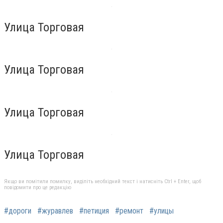
Улица Торговая
Улица Торговая
Улица Торговая
Улица Торговая
Якщо ви помітили помилку, виділіть необхідний текст і натисніть Ctrl + Enter, щоб
повідомити про це редакцію
#дороги
#журавлев
#петиция
#ремонт
#улицы