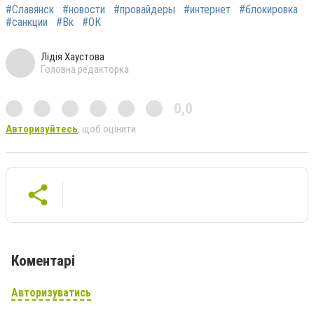
#Славянск
#новости
#провайдеры
#интернет
#блокировка
#санкции
#Вк
#ОК
Лідія Хаустова
Головна редакторка
0,0
Авторизуйтесь
, щоб оцінити
Коментарі
Авторизуватись