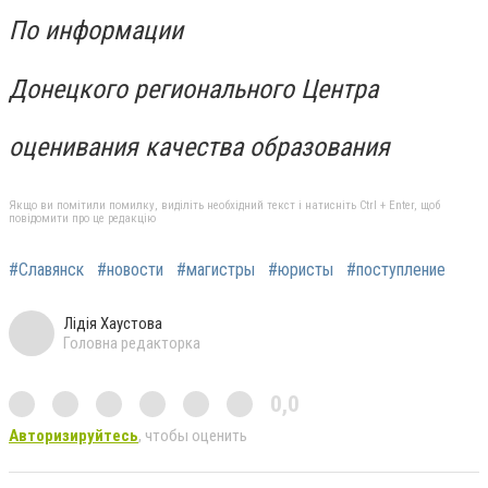
По информации
Донецкого регионального Центра
оценивания качества образования
Якщо ви помітили помилку, виділіть необхідний текст і натисніть Ctrl + Enter, щоб
повідомити про це редакцію
#Славянск
#новости
#магистры
#юристы
#поступление
Лідія Хаустова
Головна редакторка
0,0
Авторизируйтесь
, чтобы оценить