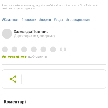
Якщо ви помітили помилку, виділіть необхідний текст і натисніть Ctrl + Enter, щоб
повідомити про це редакцію
#Славянск
#новости
#порыв
#вода
#горводоканал
Олександра Пилипенко
Директорка медіанапрямку
0,0
Авторизуйтесь
, щоб оцінити
Коментарі