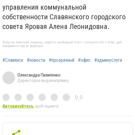
управления коммунальной
собственности Славянского городского
совета Яровая Алена Леонидовна.
Якщо ви помітили помилку, виділіть необхідний текст і натисніть Ctrl + Enter, щоб
повідомити про це редакцію
#Славянск
#новости
#прозрачный
#офис
#админуслуги
Олександра Пилипенко
Директорка медіанапрямку
0,0
Авторизуйтесь
, щоб оцінити