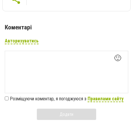
Коментарі
Авторизуватись
🙂
Розміщуючи коментар, я погоджуюся з
Правилами сайту
Додати