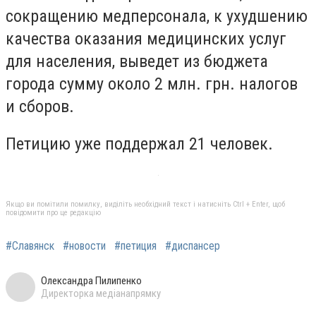
сокращению медперсонала, к ухудшению
качества оказания медицинских услуг
для населения, выведет из бюджета
города сумму около 2 млн. грн. налогов
и сборов.
Петицию уже поддержал 21 человек.
Якщо ви помітили помилку, виділіть необхідний текст і натисніть Ctrl + Enter, щоб
повідомити про це редакцію
#Славянск
#новости
#петиция
#диспансер
Олександра Пилипенко
Директорка медіанапрямку