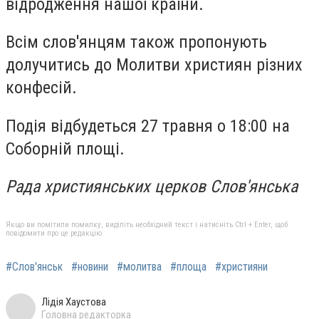
відродження нашої країни.
Всім слов'янцям також пропонують
долучитись до Молитви християн різних
конфесій.
Подія відбудеться 27 травня о 18:00 на
Соборній площі.
Рада християнських церков Слов'янська
Якщо ви помітили помилку, виділіть необхідний текст і натисніть Ctrl + Enter, щоб
повідомити про це редакцію
#Слов'янськ
#новини
#молитва
#площа
#християни
Лідія Хаустова
Головна редакторка