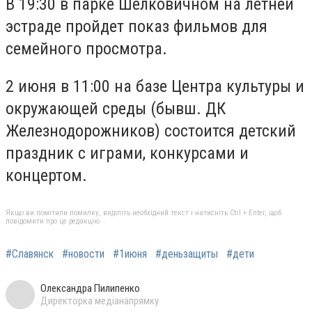
В 19:30 в парке Шелковичном на летней
эстраде пройдет показ фильмов для
семейного просмотра.
2 июня в 11:00 на базе Центра культуры и
окружающей среды (бывш. ДК
Железнодорожников) состоится детский
праздник с играми, конкурсами и
концертом.
Якщо ви помітили помилку, виділіть необхідний текст і натисніть Ctrl + Enter, щоб
повідомити про це редакцію
#Славянск
#новости
#1июня
#деньзащиты
#дети
Олександра Пилипенко
Директорка медіанапрямку