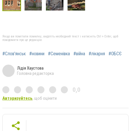
Якщо ви помітили помилку, виділіть необхідний текст і натисніть Ctrl + Enter, щоб
повідомити про це редакцію
#Слов'янськ
#новини
#Семенівка
#війна
#лікарня
#ОБСЄ
Лідія Хаустова
Головна редакторка
0,0
Авторизуйтесь
, щоб оцінити