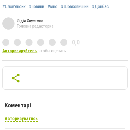
#Слов'янськ
#новини
#кіно
#Шовковичний
#Донбас
Лідія Хаустова
Головна редакторка
0,0
Авторизируйтесь
, чтобы оценить
Коментарі
Авторизуватись