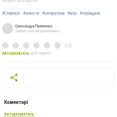
повідомити про це редакцію
#Славянск
#новости
#сепаратизм
#мэр
#оправдали
Олександра Пилипенко
Директорка медіанапрямку
0,0
Авторизуйтесь
, щоб оцінити
Коментарі
Авторизуватись