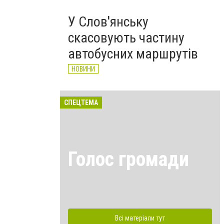
У Слов'янську
скасовують частину
автобусних маршрутів
НОВИНИ
СПЕЦТЕМА
Голос громади
Всі матеріали тут