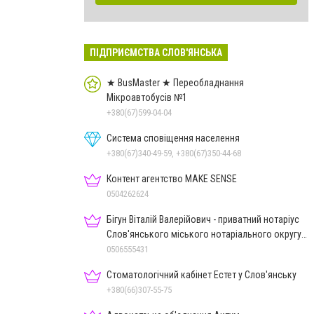
ПІДПРИЄМСТВА СЛОВ'ЯНСЬКА
★ BusMaster ★ Переобладнання
Мікроавтобусів №1
+380(67)599-04-04
Система сповіщення населення
+380(67)340-49-59, +380(67)350-44-68
Контент агентство MAKE SENSE
0504262624
Бігун Віталій Валерійович - приватний нотаріус
Слов'янського міського нотаріального округу
Дон.обл.
0506555431
Стоматологічний кабінет Естет у Слов'янську
+380(66)307-55-75