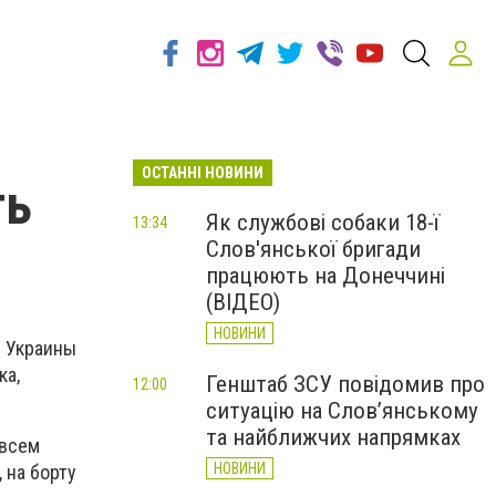
ОСТАННІ НОВИНИ
ть
Як службові собаки 18-ї
13:34
Слов'янської бригади
працюють на Донеччині
(ВІДЕО)
НОВИНИ
л Украины
ка,
Генштаб ЗСУ повідомив про
12:00
ситуацію на Слов’янському
та найближчих напрямках
 всем
НОВИНИ
 на борту