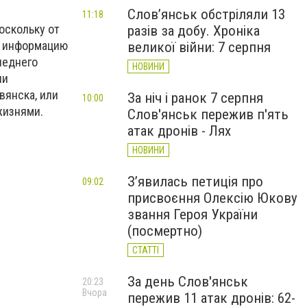
Слов’янськ обстріляли 13
11:18
оскольку от
разів за добу. Хроніка
ю информацию
великої війни: 7 серпня
леднего
НОВИНИ
ли
вянска, или
За ніч і ранок 7 серпня
10:00
жизнями.
Слов'янськ пережив п'ять
атак дронів - Лях
НОВИНИ
З’явилась петиція про
09:02
присвоєння Олексію Юкову
звання Героя України
(посмертно)
СТАТТІ
За день Слов'янськ
20:23
Вчора
пережив 11 атак дронів: 62-