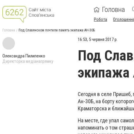
Головна
Робота
Оголошенн
Головна
Под Славянском почтили память экипажа АН-30Б
16:53, 5 червня 2017 р.
Под Слав
Олександра Пилипенко
Директорка медіанапрямку
экипажа
Сегодня в селе Пришиб,
Ан-30Б, на борту которо
Краматорска и ближайши
На месте, где упал само
напоминать о том страшн