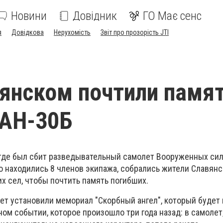
Новини
Довідник
ГО Має сенс
я
Довідкова
Нерухомість
Звіт про прозорість JTI
янском почтили памя
 АН-30Б
 где был сбит разведывательный самолет Вооруженных си
го находились 8 членов экипажа, собрались жители Славянс
х сел, чтобы почтить память погибших.
лет установили мемориал "Скорбный ангел", который будет
ом событии, которое произошло три года назад: в самолет,