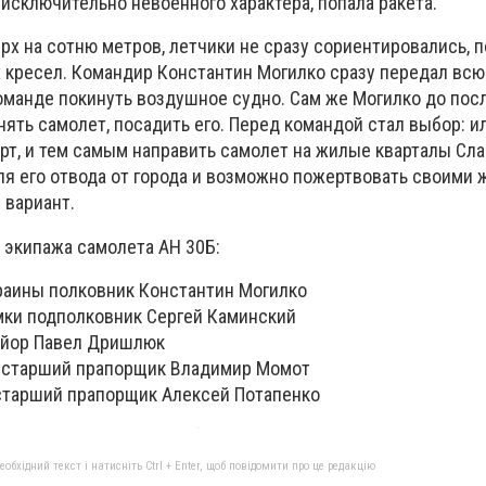
 исключительно невоенного характера, попала ракета.
х на сотню метров, летчики не сразу сориентировались, п
х кресел. Командир Константин Могилко сразу передал вс
команде покинуть воздушное судно. Сам же Могилко до пос
ять самолет, посадить его. Перед командой стал выбор: и
рт, и тем самым направить самолет на жилые кварталы Сла
ля его отвода от города и возможно пожертвовать своими 
 вариант.
 экипажа самолета АН 30Б:
раины полковник Константин Могилко
ки подполковник Сергей Каминский
айор Павел Дришлюк
 старший прапорщик Владимир Момот
старший прапорщик Алексей Потапенко
бхідний текст і натисніть Ctrl + Enter, щоб повідомити про це редакцію