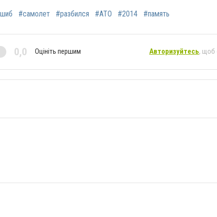
ишиб
#самолет
#разбился
#АТО
#2014
#память
0,0
Оцініть першим
Авторизуйтесь
, щоб