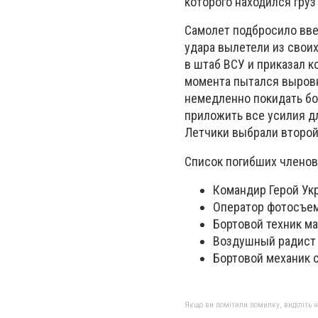
которого находился груз
Самолет подбросило ввер
удара вылетели из свои
в штаб ВСУ и приказал 
момента пытался выровн
немедленно покидать бо
приложить все усилия д
Летчики выбрали второй
Список погибших членов
Командир Герой Ук
Оператор фотосъем
Бортовой техник м
Воздушный радист
Бортовой механик 
Якщо ви помітили помилку, виділіть нео