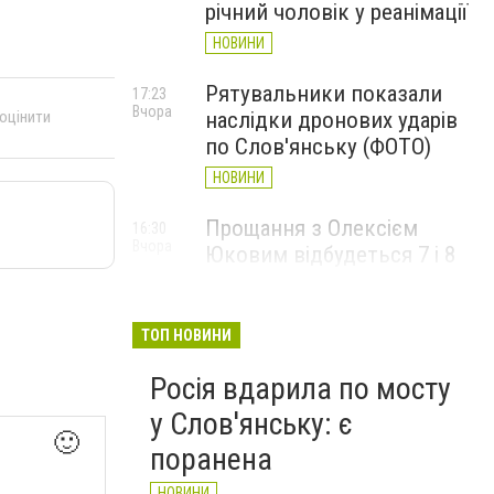
річний чоловік у реанімації
НОВИНИ
Рятувальники показали
17:23
Вчора
наслідки дронових ударів
 оцінити
по Слов'янську (ФОТО)
НОВИНИ
Прощання з Олексієм
16:30
Вчора
Юковим відбудеться 7 і 8
серпня
НОВИНИ
ТОП НОВИНИ
Росія вдарила по мосту
у Слов'янську: є
🙂
поранена
НОВИНИ