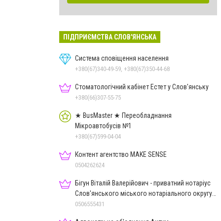
ПІДПРИЄМСТВА СЛОВ'ЯНСЬКА
Система сповіщення населення
+380(67)340-49-59, +380(67)350-44-68
Стоматологічний кабінет Естет у Слов'янську
+380(66)307-55-75
★ BusMaster ★ Переобладнання
Мікроавтобусів №1
+380(67)599-04-04
Контент агентство MAKE SENSE
0504262624
Бігун Віталій Валерійович - приватний нотаріус
Слов'янського міського нотаріального округу
Дон.обл.
0506555431