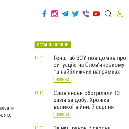
ОСТАННІ НОВИНИ
Генштаб ЗСУ повідомив про
12:00
ситуацію на Слов’янському
та найближчих напрямках
НОВИНИ
Слов’янськ обстріляли 13
11:18
разів за добу. Хроніка
великої війни: 7 серпня
зказати
и, яке
НОВИНИ
За ніч і ранок 7 серпня
10:00