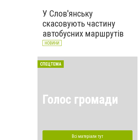
У Слов'янську
скасовують частину
автобусних маршрутів
НОВИНИ
СПЕЦТЕМА
Голос громади
Всі матеріали тут