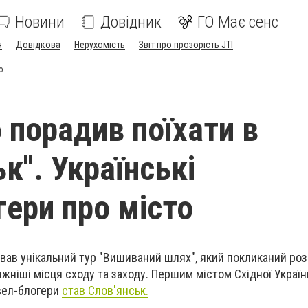
Новини
Довідник
ГО Має сенс
я
Довідкова
Нерухомість
Звіт про прозорість JTI
о
 порадив поїхати в
к". Українські
гери про місто
тував унікальний тур "Вишиваний шлях", який покликаний ро
жніші місця сходу та заходу. Першим містом Східної Україн
евел-блогери
став Слов'янськ.