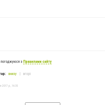
я погоджуюся з
Правилами сайту
тар:
внизу
вгорі
я 2017 р., 16:35