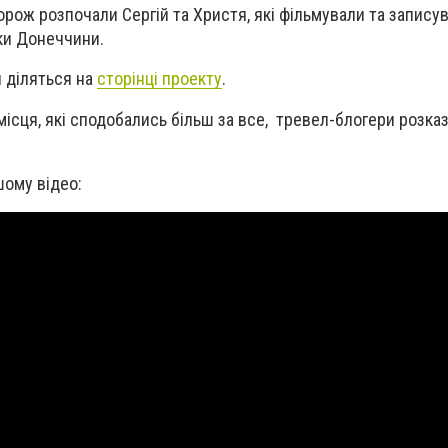
орож розпочали Сергій та Христя, які фільмували та запису
ки Донеччини.
 діляться на
сторінці проекту
.
місця, які сподобались більш за все, тревел-блогери розка
шому відео: