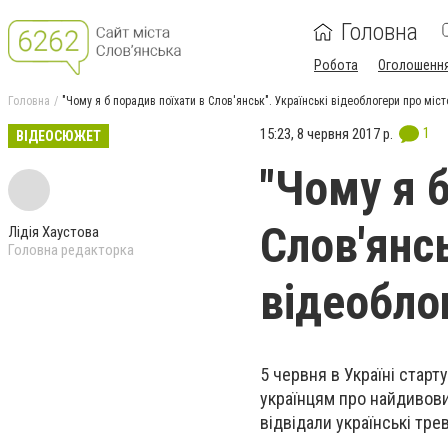
Головна
Робота
Оголошенн
Головна
"Чому я б порадив поїхати в Слов'янськ". Українські відеоблогери про міст
1
15:23, 8 червня 2017 р.
ВІДЕОСЮЖЕТ
"Чому я б
Слов'янсь
Лідія Хаустова
Головна редакторка
відеобло
5 червня в Україні стар
українцям про найдивови
відвідали українські тр