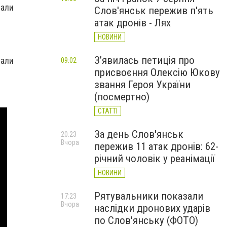
вали
Слов'янськ пережив п'ять
атак дронів - Лях
НОВИНИ
З’явилась петиція про
зали
09:02
присвоєння Олексію Юкову
звання Героя України
(посмертно)
СТАТТІ
За день Слов'янськ
20:23
Вчора
пережив 11 атак дронів: 62-
річний чоловік у реанімації
НОВИНИ
Рятувальники показали
17:23
Вчора
наслідки дронових ударів
по Слов'янську (ФОТО)