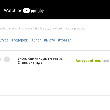
бхідний текст і натисніть Ctrl + Enter, щоб повідомити про це редакцію
ьтура
#подорожі
#блог
#місто
#тревел
Високі оцінки користувачів за
Авторизуйтесь
, щоб
Стиль викладу