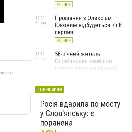
НОВИНИ
Прощання з Олексієм
16:30
Вчора
Юковим відбудеться 7 і 8
серпня
НОВИНИ
58-річний житель
15:16
Вчора
Слов'янська знайшов
роботу завдяки проєкту
 оцінити
«Досвід має значення»
НОВИНИ
ТОП НОВИНИ
Росія вдарила по мосту
у Слов'янську: є
поранена
НОВИНИ