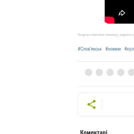
Якщо ви помітили помилку, виділіть нео
#Слов'янськ
#новини
#кул
Коментарі