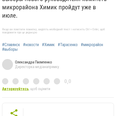
микрорайона Химик пройдут уже в
июле.
Якщо ви помітили помилку, виділіть необхідний текст і натисніть Ctrl + Enter, щоб
повідомити про це редакцію
#Славянск
#новости
#Химик
#Тарасенко
#микрорайон
#выборы
Олександра Пилипенко
Директорка медіанапрямку
0,0
Авторизуйтесь
, щоб оцінити