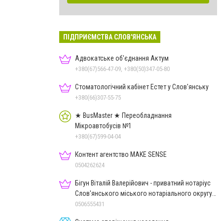
ПІДПРИЄМСТВА СЛОВ'ЯНСЬКА
Адвокатське об'єднання Актум
+380(67)566-47-09, +380(50)347-05-80
Стоматологічний кабінет Естет у Слов'янську
+380(66)307-55-75
★ BusMaster ★ Переобладнання
Мікроавтобусів №1
+380(67)599-04-04
Контент агентство MAKE SENSE
0504262624
Бігун Віталій Валерійович - приватний нотаріус
Слов'янського міського нотаріального округу
Дон.обл.
0506555431