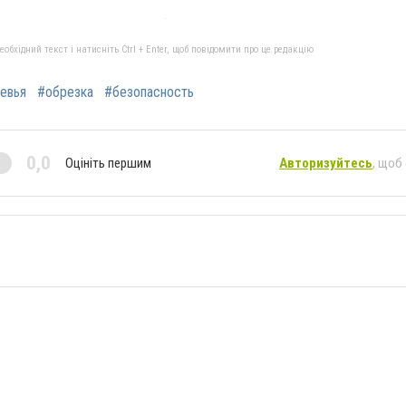
бхідний текст і натисніть Ctrl + Enter, щоб повідомити про це редакцію
евья
#обрезка
#безопасность
0,0
Оцініть першим
Авторизуйтесь
, щоб