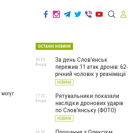
ОСТАННІ НОВИНИ
За день Слов'янськ
20:23
Вчора
пережив 11 атак дронів: 62-
річний чоловік у реанімації
НОВИНИ
 могут
Рятувальники показали
17:23
Вчора
наслідки дронових ударів
по Слов'янську (ФОТО)
НОВИНИ
Прощання з Олексієм
16:30