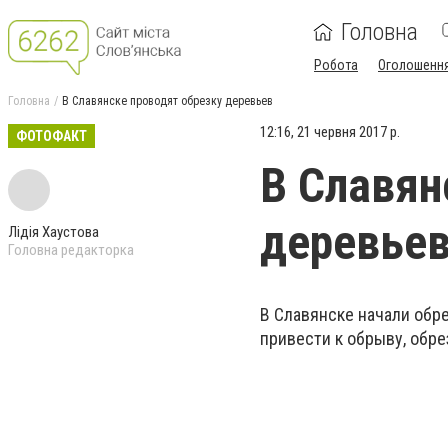
Головна
Робота
Оголошенн
Головна
В Славянске проводят обрезку деревьев
12:16, 21 червня 2017 р.
ФОТОФАКТ
В Славян
деревье
Лідія Хаустова
Головна редакторка
В Славянске начали обр
привести к обрыву, обр