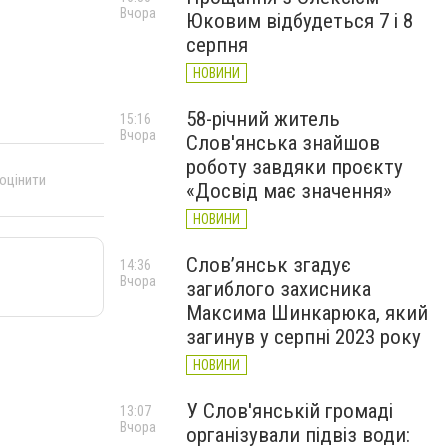
Вчора
Юковим відбудеться 7 і 8
серпня
НОВИНИ
58-річний житель
15:16
Вчора
Слов'янська знайшов
роботу завдяки проєкту
 оцінити
«Досвід має значення»
НОВИНИ
Слов’янськ згадує
14:36
Вчора
загиблого захисника
Максима Шинкарюка, який
загинув у серпні 2023 року
НОВИНИ
У Слов'янській громаді
13:07
Вчора
організували підвіз води: