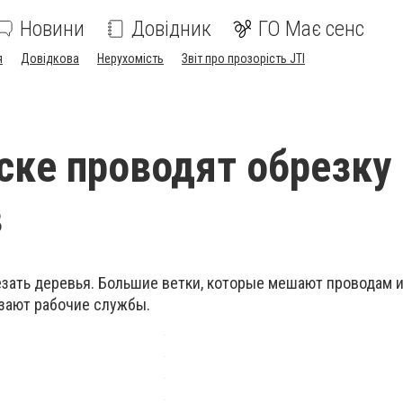
Новини
Довідник
ГО Має сенс
я
Довідкова
Нерухомість
Звіт про прозорість JTI
ске проводят обрезку
в
езать деревья. Большие ветки, которые мешают проводам и
езают рабочие службы.