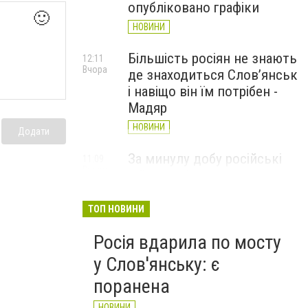
опубліковано графіки
🙂
НОВИНИ
Більшість росіян не знають
12:11
Вчора
де знаходиться Слов’янськ
і навіщо він їм потрібен -
Мадяр
НОВИНИ
Додати
За минулу добу російські
11:09
Вчора
війська 13 разів атакували
Слов'янськ. Хроніка
великої війни: 6 серпня
ТОП НОВИНИ
НОВИНИ
Росія вдарила по мосту
у Слов'янську: є
поранена
НОВИНИ