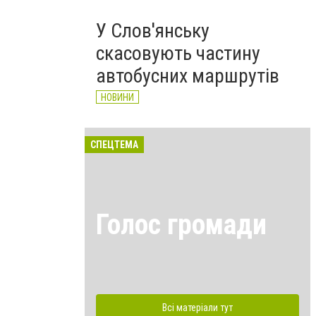
У Слов'янську
скасовують частину
автобусних маршрутів
НОВИНИ
СПЕЦТЕМА
Голос громади
Всі матеріали тут