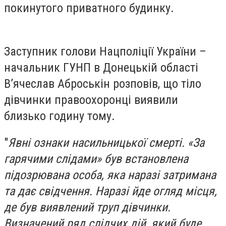
покинутого приватного будинку.
Заступник голови Нацполіції України –
начальник ГУНП в Донецькій області
В’ячеслав Аброськін розповів, що тіло
дівчинки правоохоронці виявили
близько годину тому.
"
Явні ознаки насильницької смерті. «За
гарячими слідами» був встановлена
підозрювана особа, яка наразі затримана
та дає свідчення. Наразі йде огляд місця,
де був виявлений труп дівчинки.
Визначений ряд слідчих дій, який буде