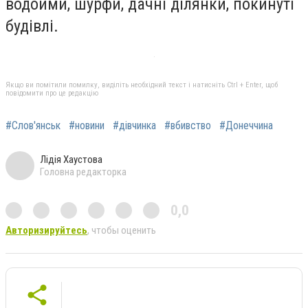
водойми, шурфи, дачні ділянки, покинуті
будівлі.
Якщо ви помітили помилку, виділіть необхідний текст і натисніть Ctrl + Enter, щоб
повідомити про це редакцію
#Слов'янськ
#новини
#дівчинка
#вбивство
#Донеччина
Лідія Хаустова
Головна редакторка
0,0
Авторизируйтесь
, чтобы оценить