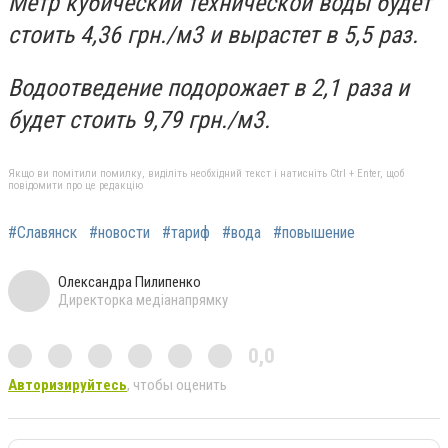
Метр кубический технической воды будет
стоить 4,36 грн./м3 и вырастет в 5,5 раз.
Водоотведение подорожает в 2,1 раза и
будет стоить 9,79 грн./м3.
Якщо ви помітили помилку, виділіть необхідний текст і натисніть Ctrl + Enter, щоб
повідомити про це редакцію
#Славянск
#новости
#тариф
#вода
#повышение
Олександра Пилипенко
Директорка медіанапрямку
0,0
Авторизируйтесь
, чтобы оценить