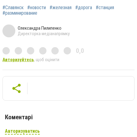
#Славянск
#новости
#железная
#дорога
#станция
#разминирование
Олександра Пилипенко
Директорка медіанапрямку
0,0
Авторизуйтесь
, щоб оцінити
Коментарі
Авторизуватись