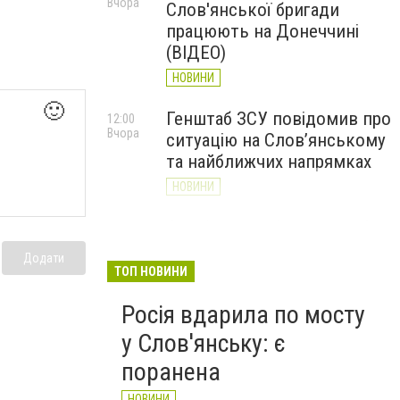
Вчора
Слов'янської бригади
працюють на Донеччині
(ВІДЕО)
НОВИНИ
🙂
Генштаб ЗСУ повідомив про
12:00
Вчора
ситуацію на Слов’янському
та найближчих напрямках
НОВИНИ
Слов’янськ обстріляли 13
11:18
Вчора
разів за добу. Хроніка
Додати
великої війни: 7 серпня
ТОП НОВИНИ
НОВИНИ
Росія вдарила по мосту
у Слов'янську: є
поранена
НОВИНИ