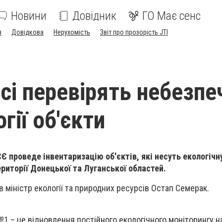
Новини
Довідник
ГО Має сенс
я
Довідкова
Нерухомість
Звіт про прозорість JTI
сі перевірять небезпе
гії об'єкти
 проведе інвентаризацію об'єктів, які несуть екологічн
ериторії Донецької та Луганської областей.
 міністр екології та природних ресурсів Остап Семерак.
№1 – це відновлення постійного екологічного моніторингу н