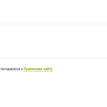
я погоджуюся з
Правилами сайту