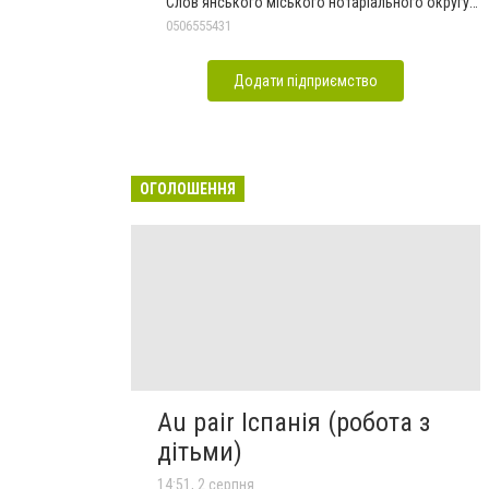
Слов'янського міського нотаріального округу
Дон.обл.
0506555431
Додати підприємство
ОГОЛОШЕННЯ
Au pair Іспанія (робота з
дітьми)
14:51, 2 серпня