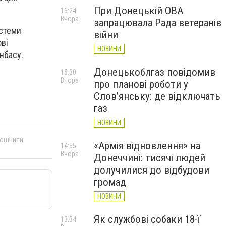
При Донецькій ОВА
16:24
Вчора
запрацювала Рада ветеранів
истеми
війни
ві
НОВИНИ
нбасу.
Донецькоблгаз повідомив
15:30
Вчора
про планові роботи у
Слов’янську: де відключать
газ
НОВИНИ
 оцінити
«Армія відновлення» на
14:55
Вчора
Донеччині: тисячі людей
долучилися до відбудови
громад
НОВИНИ
Як службові собаки 18-ї
13:34