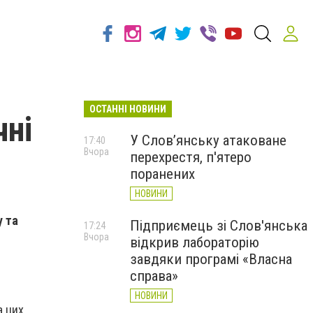
ОСТАННІ НОВИНИ
чні
У Слов’янську атаковане
17:40
Вчора
перехрестя, п'ятеро
поранених
НОВИНИ
у та
Підприємець зі Слов'янська
17:24
Вчора
відкрив лабораторію
завдяки програмі «Власна
справа»
НОВИНИ
а цих