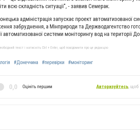
ти всю складність ситуації", - заявив Семерак.
Донецька адміністрація запускає проект автоматизованої с
ення забруднення, а Мінприроди та Держводагентство гото
ії автоматизованої системи моніторингу вод на території До
бхідний текст і натисніть Ctrl + Enter, щоб повідомити про це редакцію
логія
#Донеччина
#перевірки
#моніторинг
0,0
Оцініть першим
Авторизуйтесь
, щоб