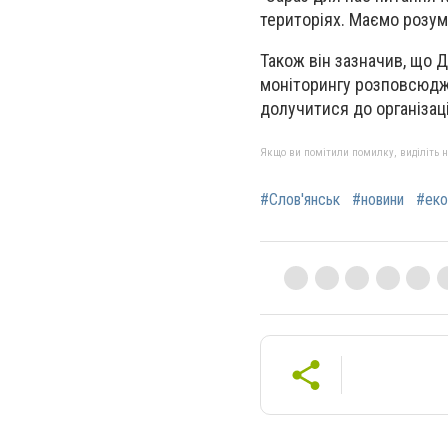
територіях. Маємо розумі
Також він зазначив, що 
моніторингу розповсюдж
долучитися до організац
Якщо ви помітили помилку, виділіть нео
#Слов'янськ
#новини
#еко