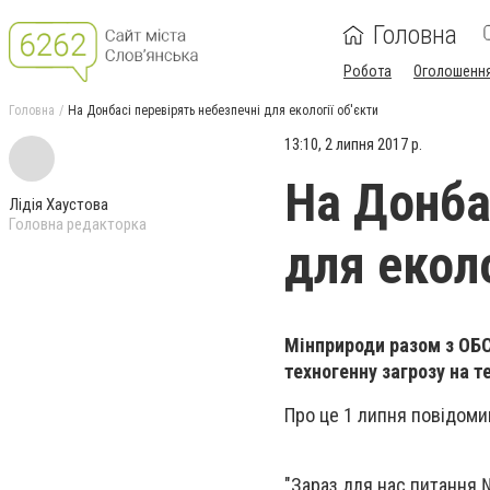
Головна
Робота
Оголошенн
Головна
На Донбасі перевірять небезпечні для екології об'єкти
13:10, 2 липня 2017 р.
На Донба
Лідія Хаустова
Головна редакторка
для еколо
Мінприроди разом з ОБСЄ
техногенну загрозу на т
Про це 1 липня повідомив
"Зараз для нас питання 