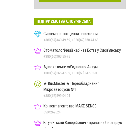
ПІДПРИЄМСТВА СЛОВ'ЯНСЬКА
Система сповіщення населення
+380(67)340-49-59, +380(67)350-44-68
Стоматологічний кабінет Естет у Слов'янську
+380(66)307-55-75
Адвокатське об'єднання Актум
+380(67)566-47-09, +380(50)347-05-80
★ BusMaster ★ Переобладнання
Мікроавтобусів №1
+380(67)599-04-04
Контент агентство MAKE SENSE
0504262624
Бігун Віталій Валерійович - приватний нотаріус