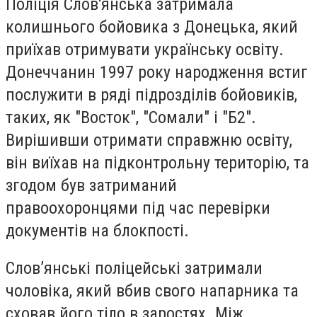
Поліція Слов'янська затримала
колишнього бойовика з Донецька, який
приїхав отримувати українську освіту.
Донеччанин 1997 року народження встиг
послужити в ряді підрозділів бойовиків,
таких, як "Восток", "Сомали" і "Б2".
Вирішивши отримати справжню освіту,
він виїхав на підконтрольну територію, та
згодом був затриманий
правоохоронцями під час перевірки
документів на блокпості.
Слов’янські поліцейські затримали
чоловіка, який вбив свого напарника та
сховав його тіло в заростях. Між