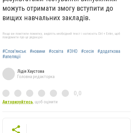
можуть отримати змогу вступити до
вищих навчальних закладів.
Якщо ви помітили помилку, виділіть необхідний текст і натисніть Ctrl + Enter, щоб
повідомити про це редакцію
#Слов'янськ
#новини
#освіта
#ЗНО
#сесія
#додаткова
#апеляції
Лідія Хаустова
Головна редакторка
0,0
Авторизуйтесь
, щоб оцінити