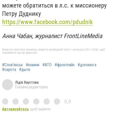
можете обратиться в л.с. к миссионеру
Петру Дуднику
https://www.facebook.com/pdudnik
Анна Чабан, журналист FrontLineMedia
Якщо ви помітили помилку, виділіть необхідний текст і натисніть Ctrl + Enter, щоб
повідомити про це редакцію
#Слов'янськ
#новини
#АТО
#фронтлайн
#допомога
#сирота
#дыти
Лідія Хаустова
Головна редакторка
0,0
Авторизуйтесь
, щоб оцінити