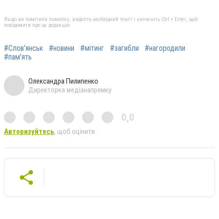
Якщо ви помітили помилку, виділіть необхідний текст і натисніть Ctrl + Enter, щоб
повідомити про це редакцію
#Слов'янськ
#новини
#мітинг
#загибли
#нагородили
#пам'ять
Олександра Пилипенко
Директорка медіанапрямку
0,0
Авторизуйтесь
, щоб оцінити