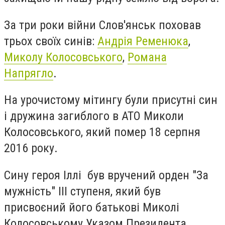
За три роки війни Слов'янськ поховав
трьох своїх синів:
Андрія Ременюка
,
Миколу Колосовського
,
Романа
Напрягло
.
На урочистому мітингу були присутні син
і дружина загиблого в АТО Миколи
Колосовського, який помер 18 серпня
2016 року.
Сину героя Іллі був вручений орден "За
мужність" ІІІ ступеня, який був
присвоєний його батькові Миколі
Колосовському Указом Президента