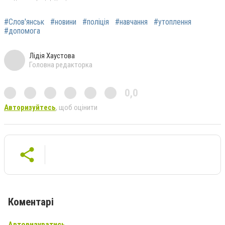
#Слов'янськ
#новини
#поліція
#навчання
#утоплення
#допомога
Лідія Хаустова
Головна редакторка
0,0
Авторизуйтесь
, щоб оцінити
Коментарі
Авторизуватись