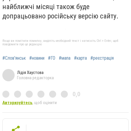
найближчі місяці також буде
допрацьовано російську версію сайту.
Якщо ви помітили помилку, виділіть необхідний текст і натисніть Ctrl + Enter, щоб
повідомити про це редакцію
#Слов'янськ
#новини
#ГО
#мапа
#карта
#реєстрація
Лідія Хаустова
Головна редакторка
0,0
Авторизуйтесь
, щоб оцінити