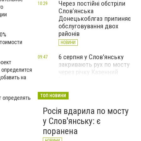
Через постійні обстріли
10:29
го
Слов’янська
ции
Донецькоблгаз припиняє
обслуговування двох
районів
30%
стоимости
НОВИНИ
6 серпня у Слов'янську
09:47
роект
закривають рух по мосту
и определится
через річку Казенний
добавить на
Торець
НОВИНИ
ТОП НОВИНИ
т определять
За вечір і ранок Слов'янськ
09:36
Росія вдарила по мосту
чотири рази атакували FPV-
дрони
у Слов'янську: є
НОВИНИ
поранена
НОВИНИ