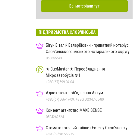
Всі матеріали тут
ПІДПРИЄМСТВА СЛОВ'ЯНСЬКА
Бігун Віталій Валерійович - приватний нотаріус
Слов'янського міського нотаріального округу
Дон.обл.
0506555431
★ BusMaster ★ Переобладнання
Мікроавтобусів №1
+380(67)599-04-04
Адвокатське об'єднання Актум
+380(67)566-47-09, +380(50)347-05-80
Контент агентство MAKE SENSE
0504262624
Стоматологічний кабінет Естет у Слов'янську
+380(66)307-55-75