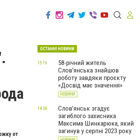
ОСТАННІ НОВИНИ
.
58-річний житель
15:16
Слов'янська знайшов
роботу завдяки проєкту
«Досвід має значення»
рода
НОВИНИ
Слов’янськ згадує
14:36
загиблого захисника
Максима Шинкарюка, який
загинув у серпні 2023 року
ржку от
НОВИНИ