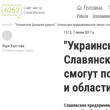
Головна
Робота
Оголошенн
Головна
"Украинский Донецкий куркуль". Славянские предприниматели смогут пол
15:12, 7 липня 2017 р.
"Украинс
Лідія Хаустова
Головна редакторка
Славянск
смогут п
и област
Славянские предприним