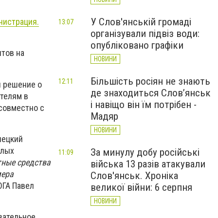
У Слов'янській громаді
нистрация.
13:07
організували підвіз води:
опубліковано графіки
нтов на
НОВИНИ
Більшість росіян не знають
12:11
и решение о
де знаходиться Слов’янськ
телям в
і навіщо він їм потрібен -
 совместно с
Мадяр
НОВИНИ
нецкий
алых
За минулу добу російські
11:09
тные средства
війська 13 разів атакували
мера
Слов'янськ. Хроніка
ОГА Павел
великої війни: 6 серпня
НОВИНИ
зательное