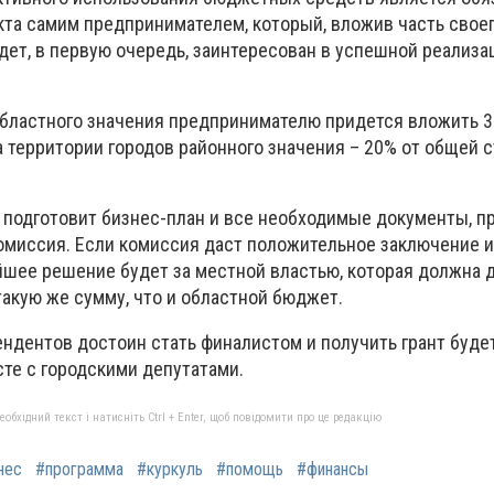
та самим предпринимателем, который, вложив часть свое
дет, в первую очередь, заинтересован в успешной реализа
областного значения предпринимателю придется вложить 
а территории городов районного значения – 20% от общей 
а подготовит бизнес-план и все необходимые документы, п
омиссия. Если комиссия даст положительное заключение 
йшее решение будет за местной властью, которая должна 
такую же сумму, что и областной бюджет.
ендентов достоин стать финалистом и получить грант буде
сте с городскими депутатами.
бхідний текст і натисніть Ctrl + Enter, щоб повідомити про це редакцію
нес
#программа
#куркуль
#помощь
#финансы