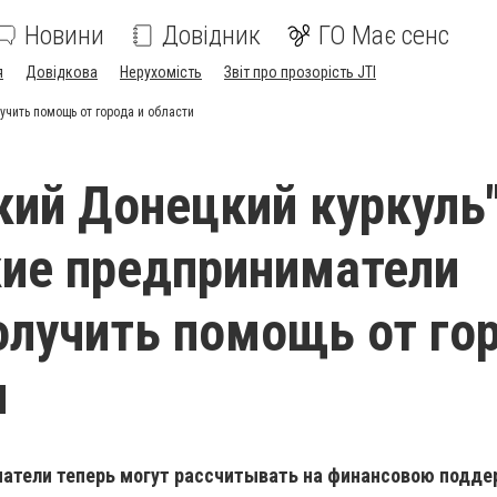
Новини
Довідник
ГО Має сенс
я
Довідкова
Нерухомість
Звіт про прозорість JTI
учить помощь от города и области
кий Донецкий куркуль"
ие предприниматели
олучить помощь от го
и
атели теперь могут рассчитывать на финансовою подде