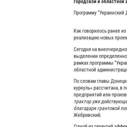
городской и областной
Программу "Украинский 
Как говорилось ранее и
реализацию новых проек
Сегодня на внеочередно
выделении определенно
рамках программы "Укра
областной администраци
По словам главы Донецк
куркуль» рассчитана, в 
предприятий или произв
трактор уже действующе
благодаря грантовой п
Жебривский.
Одной из гарантий эффе