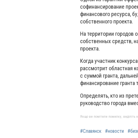
софинансирование проек
финансового ресурса, бу
собственного проекта.
На территории городов 
собственных средств, н
проекта.
Когда участник конкурс
рассмотрит областная к
с суммой гранта, дальне
финансирование гранта 
Определять, кто из прет
руководство города вме
Якщо ви помітили помилку, виділіть нео
#Славянск
#новости
#биз