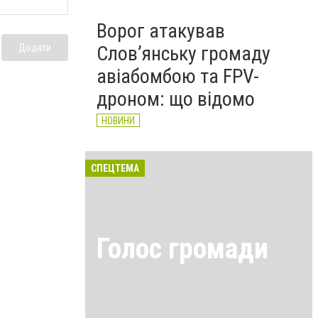
Ворог атакував
Додати
Слов’янську громаду
авіабомбою та FPV-
дроном: що відомо
НОВИНИ
СПЕЦТЕМА
Голос громади