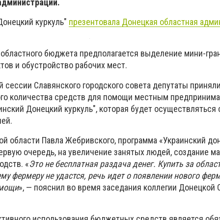
 администрации.
Донецкий куркуль"
презентовала Донецкая областная адми
з областного бюджета предполагается выделение мини-гра
тов и обустройство рабочих мест.
й сессии Славянского городского совета депутаты принял
го количества средств для помощи местным предпринима
инский Донецкий куркуль", которая будет осуществляться
ей.
ой области Павла Жебривского, программа «Украинский до
первую очередь, на увеличение занятых людей, создание м
одств. «
Это не бесплатная раздача денег. Купить за облас
му фермеру не удастся, речь идет о появлении нового фер
омощи
», — пояснил во время заседания коллегии Донецкой 
ктивного использования бюджетных средств является обя