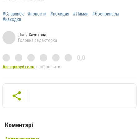
#Славянск
#новости
#полиция
#Лиман
#боеприпасы
#находки
Лідія Хаустова
Головна редакторка
0,0
Авторизуйтесь
, щоб оцінити
Коментарі