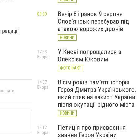
Вечір 8 і ранок 9 серпня
09:30
Слов’янськ перебував під
атакою ворожих дронів
традиції
НОВИНИ
У Києві попрощалися з
17:33
Вчора
Олексієм Юковим
ФОТОФАКТ
Вісім років пам'яті: історія
14:37
Вчора
Героя Дмитра Українського,
 оцінити
який став на захист України
після окупації рідного міста
НОВИНИ
Петиція про присвоєння
12:12
Вчора
звання Героя України