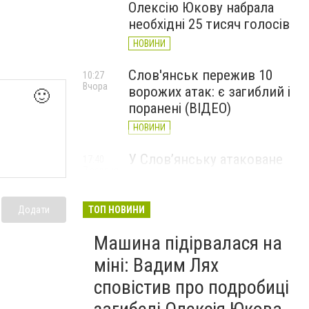
Олексію Юкову набрала
необхідні 25 тисяч голосів
НОВИНИ
Слов'янськ пережив 10
10:27
Вчора
ворожих атак: є загиблий і
🙂
поранені (ВІДЕО)
НОВИНИ
У Слов’янську атаковане
17:40
7 серпня
перехрестя, п'ятеро
поранених
Додати
ТОП НОВИНИ
НОВИНИ
Машина підірвалася на
міні: Вадим Лях
сповістив про подробиці