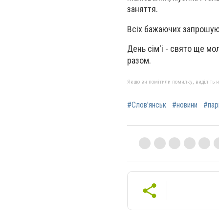
заняття.
Всіх бажаючих запрошую
День сім'і - свято ще мо
разом.
Якщо ви помітили помилку, виділіть нео
#Слов'янськ
#новини
#пар