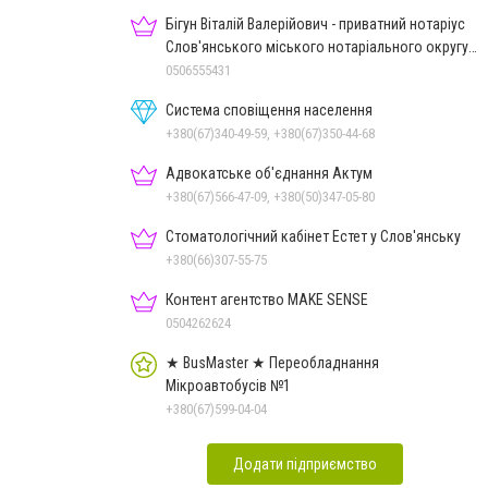
Бігун Віталій Валерійович - приватний нотаріус
Слов'янського міського нотаріального округу
Дон.обл.
0506555431
Система сповіщення населення
+380(67)340-49-59, +380(67)350-44-68
Адвокатське об'єднання Актум
+380(67)566-47-09, +380(50)347-05-80
Стоматологічний кабінет Естет у Слов'янську
+380(66)307-55-75
Контент агентство MAKE SENSE
0504262624
★ BusMaster ★ Переобладнання
Мікроавтобусів №1
+380(67)599-04-04
Додати підприємство