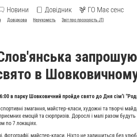
Новини
Довідник
ГО Має сенс
я
Довідкова
Нерухомість
Звіт про прозорість JTI
Слов'янська запрошую
свято в Шовковичном
6:00 в парку Шовковичний пройде свято до Дня сім'і "Род
спортивні змагання, майстер-класи, художні та творчі майд
 приємних емоцій та сюрпризів. Дорослі і малі разом будуть
 по 7 локаціях.
і, фотографії, майстер-класи. Ніхто не залишиться без улю