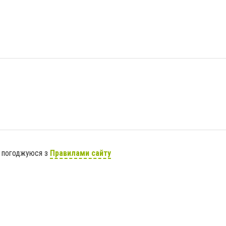
я погоджуюся з
Правилами сайту