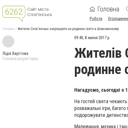
Головна
Робота
Оголошенн
Головна
Жителів Слов'янська запрошують на родинне свято в Шовковичному
09:40, 8 липня 2017 р.
Жителів 
Лідія Хаустова
Головна редакторка
родинне 
Нагадуємо, сьогодні о 1
На гостей свята чекають 
розважальні ігри, багато
подорожувати дитинством
Малювання, музика і танц