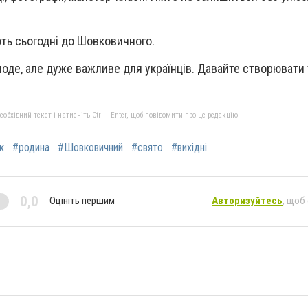
ть сьогодні до Шовковичного.
лоде, але дуже важливе для українців. Давайте створювати 
бхідний текст і натисніть Ctrl + Enter, щоб повідомити про це редакцію
к
#родина
#Шовковичний
#свято
#вихідні
0,0
Оцініть першим
Авторизуйтесь
, щоб