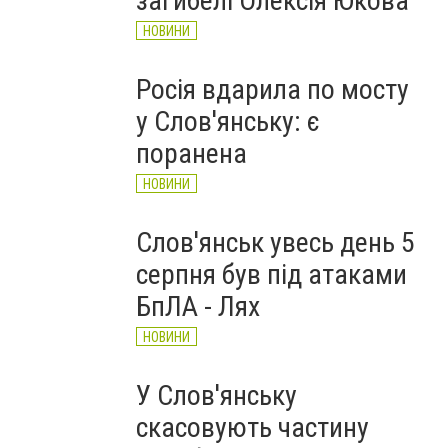
загибелі Олексія Юкова
НОВИНИ
Росія вдарила по мосту
у Слов'янську: є
поранена
НОВИНИ
Слов'янськ увесь день 5
серпня був під атаками
БпЛА - Лях
НОВИНИ
У Слов'янську
скасовують частину