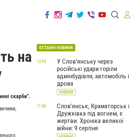
ОСТАННІ НОВИНИ
ть на
У Слов'янську через
13:03
російські удари горіли
у
адмінбудівля, автомобіль і
дрова
НОВИНИ
инні скарби".
Слов’янськ, Краматорськ і
11:00
анчики,
Дружківка під вогнем, є
жертви. Хроніка великої
війни: 9 серпня
бленого
НОВИНИ