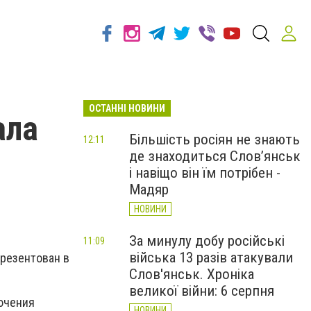
ОСТАННІ НОВИНИ
ала
Більшість росіян не знають
12:11
де знаходиться Слов’янськ
і навіщо він їм потрібен -
Мадяр
НОВИНИ
За минулу добу російські
11:09
війська 13 разів атакували
презентован в
Слов'янськ. Хроніка
великої війни: 6 серпня
ючения
НОВИНИ