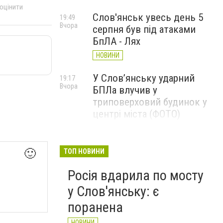
 оцінити
Слов'янськ увесь день 5
19:49
Вчора
серпня був під атаками
БпЛА - Лях
НОВИНИ
У Слов’янську ударний
19:17
Вчора
БПЛа влучив у
триповерховий будинок у
центрі міста (ФОТО)
НОВИНИ
Машина підірвалася на міні:
19:00
🙂
ТОП НОВИНИ
Вчора
Вадим Лях сповістив про
Росія вдарила по мосту
подробиці загибелі Олексія
Юкова
у Слов'янську: є
НОВИНИ
поранена
НОВИНИ