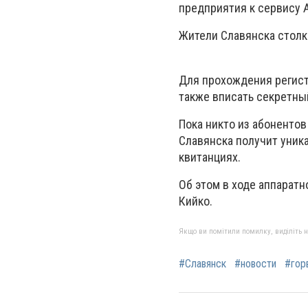
предприятия к сервису
Жители Славянска столк
Для прохождения регист
также вписать секретны
Пока никто из абонентов
Славянска получит уник
квитанциях.
Об этом в ходе аппарат
Кийко.
Якщо ви помітили помилку, виділіть нео
#Славянск
#новости
#гор