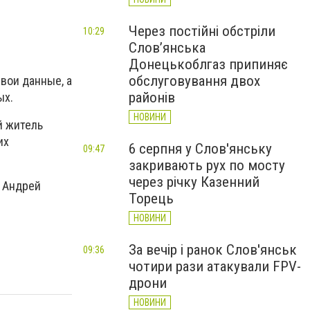
Через постійні обстріли
10:29
Слов’янська
Донецькоблгаз припиняє
обслуговування двох
вои данные, а
районів
ых.
НОВИНИ
й житель
их
6 серпня у Слов'янську
09:47
закривають рух по мосту
через річку Казенний
" Андрей
Торець
НОВИНИ
За вечір і ранок Слов'янськ
09:36
чотири рази атакували FPV-
дрони
НОВИНИ