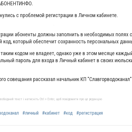
 АБОНЕНТИНФО.
нулись с проблемой регистрации в Личном кабинете.
рации абоненты должны заполнить в необходимых полях с
й код, который обеспечит сохранность персональных данн
 таким кодом не владеет, однако уже в этом месяце кажды
альный пароль для входа в Личный кабинет в своих июльск
ного совещания рассказал начальник КП "Славгорводоканал
бхідний текст і натисніть Ctrl + Enter, щоб повідомити про це редакцію
водоканал
#личный
#кабинет
#код
#регистрация