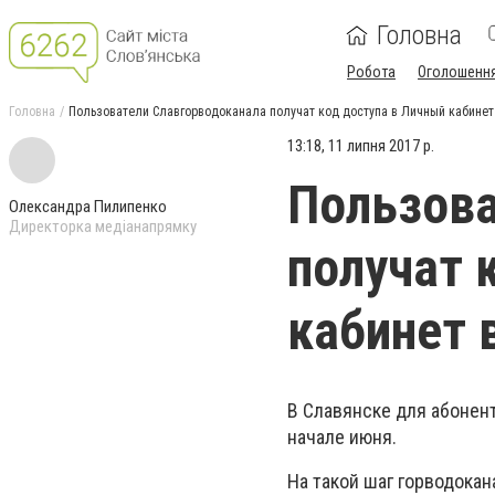
Головна
Робота
Оголошенн
Головна
Пользователи Славгорводоканала получат код доступа в Личный кабинет
13:18, 11 липня 2017 р.
Пользова
Олександра Пилипенко
Директорка медіанапрямку
получат 
кабинет 
В Славянске для абонен
начале июня.
На такой шаг горводока