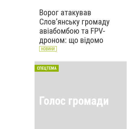
Ворог атакував
Слов’янську громаду
авіабомбою та FPV-
дроном: що відомо
НОВИНИ
СПЕЦТЕМА
Голос громади