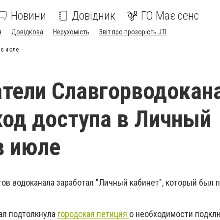
Новини
Довідник
ГО Має сенс
я
Довідкова
Нерухомість
Звіт про прозорість JTI
 в июле
тели Славгорводокан
код доступа в Личный
в июле
тов водоканала заработал "Личный кабинет", который был 
нал подтолкнула
городская петиция
о необходимости подкл