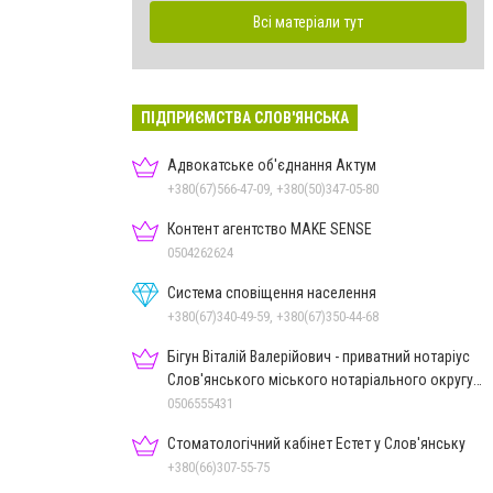
Всі матеріали тут
ПІДПРИЄМСТВА СЛОВ'ЯНСЬКА
Адвокатське об'єднання Актум
+380(67)566-47-09, +380(50)347-05-80
Контент агентство MAKE SENSE
0504262624
Система сповіщення населення
+380(67)340-49-59, +380(67)350-44-68
Бігун Віталій Валерійович - приватний нотаріус
Слов'янського міського нотаріального округу
Дон.обл.
0506555431
Стоматологічний кабінет Естет у Слов'янську
+380(66)307-55-75