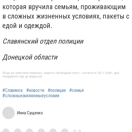
которая вручила семьям, проживающим
в сложных жизненных условиях, пакеты с
едой и одеждой.
Славянский отдел полиции
Донецкой области
Якщо ви помітили помилку, виділіть необхідний текст і натисніть Ctrl + Enter, щоб
повідомити про це редакцію
#Славянск
#новости
#полиция
#семья
#сложныежизненныеусловия
Инна Сущенко
0,0