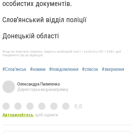
особистих документів.
Слов'янський відділ поліції
Донецькій області
Якщо ви помітили помилку, виділіть необхідний текст і натисніть Ctrl + Enter, щоб
повідомити про це редакцію
#Слов'янськ
#новини
#повідомлення
#список
#звернення
Олександра Пилипенко
Директорка медіанапрямку
0,0
Авторизуйтесь
, щоб оцінити