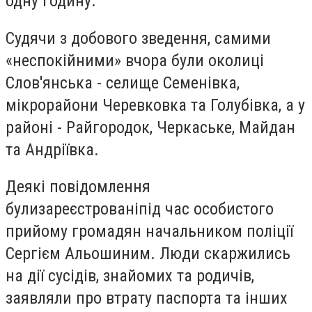
одну годину.
Судячи з добового зведення, самими
«неспокійними» вчора були околиці
Слов'янська - селище Семенівка,
мікрорайони Черевковка та Голубівка, а у
районі - Райгородок, Черкаське, Майдан
та Андріївка.
Деякі повідомлення
булизареєстрованіпід час особистого
прийому громадян начальником поліції
Сергієм Альошиним. Люди скаржились
на дії сусідів, знайомих та родичів,
заявляли про втрату паспорта та інших