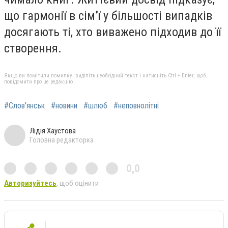
що гармонії в сім’ї у більшості випадків
досягають ті, хто виважено підходив до її
створення.
Якщо ви помітили помилку, виділіть необхідний текст і натисніть Ctrl + Enter, щоб
повідомити про це редакцію
#Слов'янськ
#новини
#шлюб
#неповнолітні
Лідія Хаустова
Головна редакторка
0,0
Авторизуйтесь
, щоб оцінити