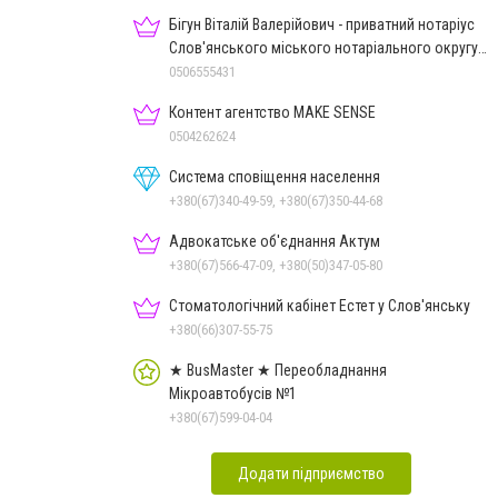
Бігун Віталій Валерійович - приватний нотаріус
Слов'янського міського нотаріального округу
Дон.обл.
0506555431
Контент агентство MAKE SENSE
0504262624
Система сповіщення населення
+380(67)340-49-59, +380(67)350-44-68
Адвокатське об'єднання Актум
+380(67)566-47-09, +380(50)347-05-80
Стоматологічний кабінет Естет у Слов'янську
+380(66)307-55-75
★ BusMaster ★ Переобладнання
Мікроавтобусів №1
+380(67)599-04-04
Додати підприємство