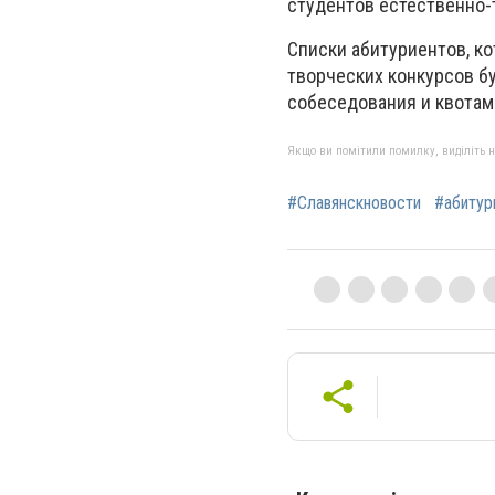
студентов естественно-
Списки абитуриентов, к
творческих конкурсов бу
собеседования и квотам-
Якщо ви помітили помилку, виділіть нео
#Славянскновости
#абитур