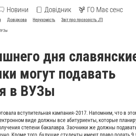
Новини
Довідник
ГО Має сенс
я
Довідкова
Нерухомість
Звіт про прозорість JTI
 ВУЗы
яшнего дня славянски
ки могут подавать
я в ВУЗы
ртовала вступительная кампания-2017. Напомним, что в это
лектронном виде должны все абитуриенты, которые планир
олучения степени бакалавра. Заочники же должны подават
но. Кроме того, будущие студенты имеют право подать 9 