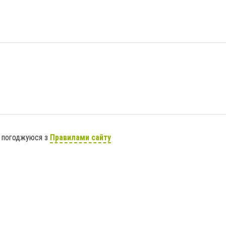
я погоджуюся з
Правилами сайту