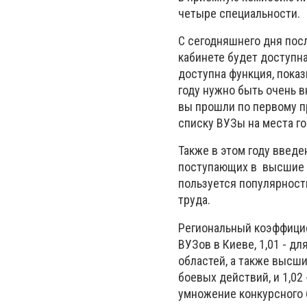
четыре специальности.
С сегодняшнего дня посл
кабинете будет доступна
доступна функция, пока
году нужно быть очень в
вы прошли по первому п
списку ВУЗы на места го
Также в этом году введ
поступающих в высшие у
пользуется популярность
труда.
Региональный коэффицие
ВУЗов в Киеве, 1,01 - дл
областей, а также высш
боевых действий, и 1,02
умножение конкурсного 