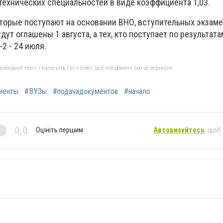
технических специальностей в виде коэффициента 1,03.
оторые поступают на основании ВНО, вступительных экзам
дут оглашены 1 августа, а тех, кто поступает по результата
2 - 24 июля.
бхідний текст і натисніть Ctrl + Enter, щоб повідомити про це редакцію
иенты
#ВУЗы
#подачадокументов
#начало
0,0
Оцініть першим
Авторизуйтесь
, щоб