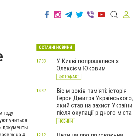
ОСТАННІ НОВИНИ
е
У Києві попрощалися з
17:33
Олексієм Юковим
ФОТОФАКТ
Вісім років пам'яті: історія
14:37
Героя Дмитра Українського,
який став на захист України
після окупації рідного міста
м году
уют учиться
НОВИНИ
ь документы
заявок на 4
Петиція про присвоєння
12:12