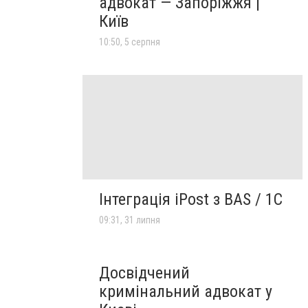
адвокат — Запоріжжя |
Київ
10:50, 5 серпня
Інтеграція iPost з BAS / 1С
09:31, 31 липня
Досвідчений
кримінальний адвокат у