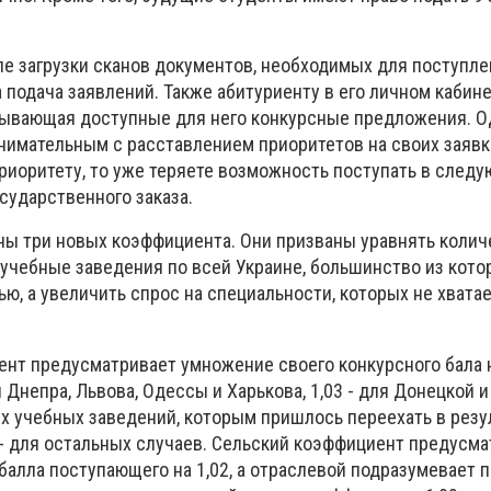
е загрузки сканов документов, необходимых для поступле
 подача заявлений. Также абитуриенту в его личном кабин
зывающая доступные для него конкурсные предложения. О
нимательным с расставлением приоритетов на своих заявк
риоритету, то уже теряете возможность поступать в след
сударственного заказа.
ены три новых коэффициента. Они призваны уравнять колич
чебные заведения по всей Украине, большинство из котор
ю, а увеличить спрос на специальности, которых не хвата
нт предусматривает умножение своего конкурсного бала н
я Днепра, Львова, Одессы и Харькова, 1,03 - для Донецкой 
их учебных заведений, которым пришлось переехать в резу
 - для остальных случаев. Сельский коэффициент предусм
балла поступающего на 1,02, а отраслевой подразумевает 