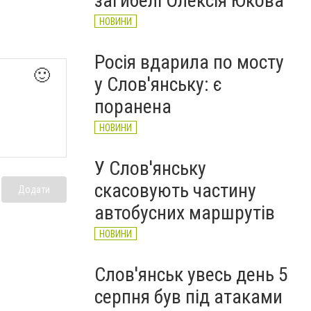
загибелі Олексія Юкова
НОВИНИ
Росія вдарила по мосту
🙂
у Слов'янську: є
поранена
НОВИНИ
У Слов'янську
скасовують частину
Додати
автобусних маршрутів
НОВИНИ
Слов'янськ увесь день 5
серпня був під атаками