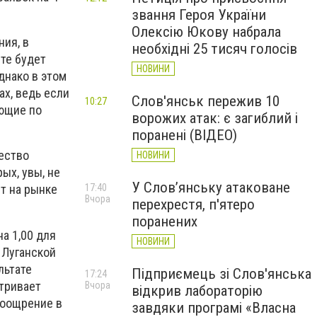
звання Героя України
Олексію Юкову набрала
ния, в
необхідні 25 тисяч голосів
ете будет
НОВИНИ
днако в этом
ах, ведь если
Слов'янськ пережив 10
10:27
ующие по
ворожих атак: є загиблий і
поранені (ВІДЕО)
ество
НОВИНИ
ых, увы, не
У Слов’янську атаковане
17:40
ет на рынке
Вчора
перехрестя, п'ятеро
поранених
а 1,00 для
НОВИНИ
и Луганской
льтате
Підприємець зі Слов'янська
17:24
атривает
Вчора
відкрив лабораторію
поощрение в
завдяки програмі «Власна