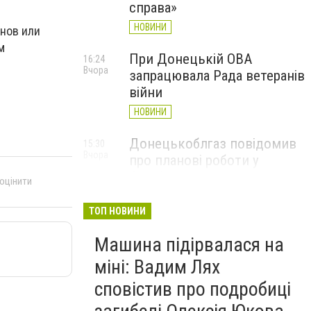
справа»
НОВИНИ
енов или
м
При Донецькій ОВА
16:24
Вчора
запрацювала Рада ветеранів
війни
НОВИНИ
Донецькоблгаз повідомив
15:30
Вчора
про планові роботи у
Слов’янську: де відключать
 оцінити
газ
ТОП НОВИНИ
НОВИНИ
Машина підірвалася на
міні: Вадим Лях
сповістив про подробиці