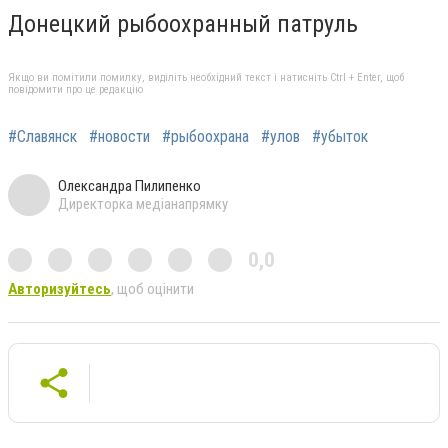
Донецкий рыбоохранный патруль
Якщо ви помітили помилку, виділіть необхідний текст і натисніть Ctrl + Enter, щоб
повідомити про це редакцію
#Славянск
#новости
#рыбоохрана
#улов
#убыток
Олександра Пилипенко
Директорка медіанапрямку
0,0
Авторизуйтесь
, щоб оцінити