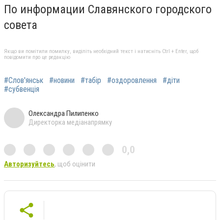
По информации Славянского городского
совета
Якщо ви помітили помилку, виділіть необхідний текст і натисніть Ctrl + Enter, щоб
повідомити про це редакцію
#Слов'янськ
#новини
#табір
#оздоровлення
#діти
#субвенція
Олександра Пилипенко
Директорка медіанапрямку
0,0
Авторизуйтесь
, щоб оцінити