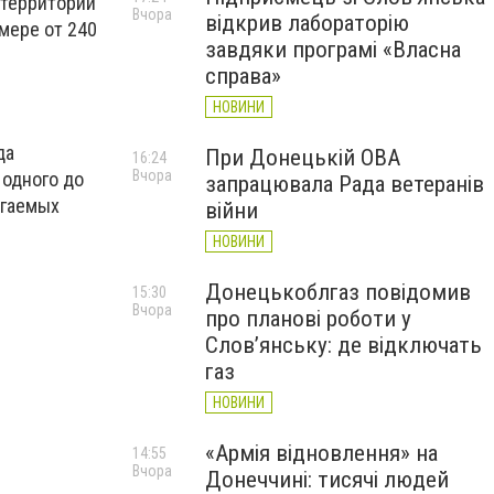
 территорий
Вчора
відкрив лабораторію
мере от 240
завдяки програмі «Власна
справа»
НОВИНИ
да
При Донецькій ОВА
16:24
Вчора
 одного до
запрацювала Рада ветеранів
агаемых
війни
НОВИНИ
Донецькоблгаз повідомив
15:30
Вчора
про планові роботи у
Слов’янську: де відключать
газ
НОВИНИ
«Армія відновлення» на
14:55
Вчора
Донеччині: тисячі людей