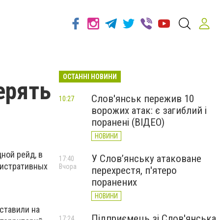
ОСТАННІ НОВИНИ
ерять
Слов'янськ пережив 10
10:27
ворожих атак: є загиблий і
поранені (ВІДЕО)
НОВИНИ
ной рейд, в
У Слов’янську атаковане
17:40
нистративных
Вчора
перехрестя, п'ятеро
поранених
НОВИНИ
ставили на
Підприємець зі Слов'янська
17:24