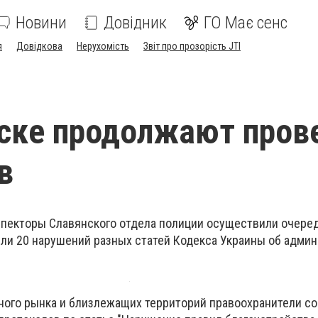
Новини
Довідник
ГО Має сенс
я
Довідкова
Нерухомість
Звіт про прозорість JTI
ске продолжают пров
в
пекторы Славянского отдела полиции осуществили очеред
или 20 нарушений разных статей Кодекса Украины об адми
ного рынка и близлежащих территорий правоохранители со