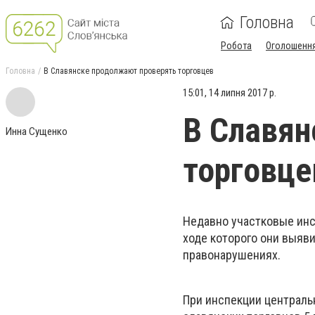
Головна
Робота
Оголошенн
Головна
В Славянске продолжают проверять торговцев
15:01, 14 липня 2017 р.
В Славян
Инна Сущенко
торговце
Недавно участковые инс
ходе которого они выяв
правонарушениях.
При инспекции централь