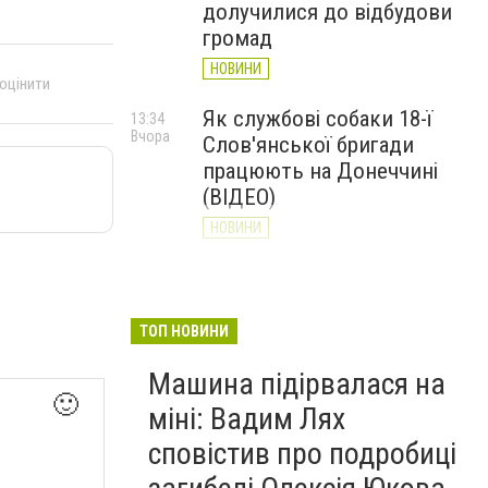
долучилися до відбудови
громад
НОВИНИ
 оцінити
Як службові собаки 18-ї
13:34
Вчора
Слов'янської бригади
працюють на Донеччині
(ВІДЕО)
НОВИНИ
Генштаб ЗСУ повідомив про
12:00
Вчора
ситуацію на Слов’янському
та найближчих напрямках
ТОП НОВИНИ
НОВИНИ
Машина підірвалася на
🙂
міні: Вадим Лях
сповістив про подробиці