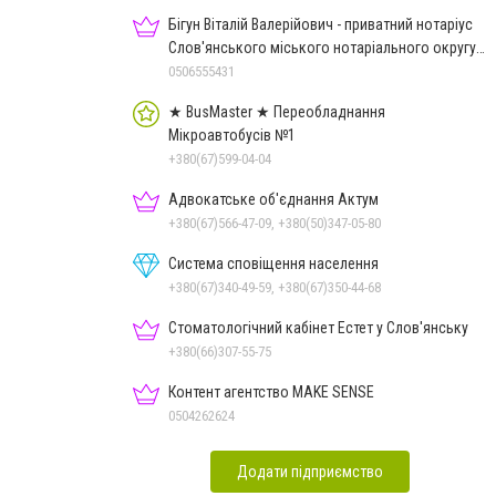
Бігун Віталій Валерійович - приватний нотаріус
Слов'янського міського нотаріального округу
Дон.обл.
0506555431
★ BusMaster ★ Переобладнання
Мікроавтобусів №1
+380(67)599-04-04
Адвокатське об'єднання Актум
+380(67)566-47-09, +380(50)347-05-80
Система сповіщення населення
+380(67)340-49-59, +380(67)350-44-68
Стоматологічний кабінет Естет у Слов'янську
+380(66)307-55-75
Контент агентство MAKE SENSE
0504262624
Додати підприємство