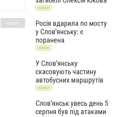
загибелі Олексія Юкова
НОВИНИ
Росія вдарила по мосту
Додати
у Слов'янську: є
поранена
НОВИНИ
У Слов'янську
скасовують частину
автобусних маршрутів
НОВИНИ
Слов'янськ увесь день 5
серпня був під атаками