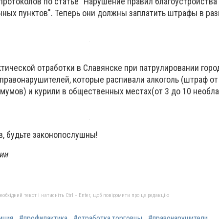
 протоколов по статье "Нарушение правил благоустройства
нных пунктов". Теперь они должны заплатить штрафы в раз
ктической отработки в Славянске при патрулировании горо
правонарушителей, которые распивали алкоголь (штраф от
мумов) и курили в общественных местах(от 3 до 10 необл
, будьте законопослушны!
ии
бхідний текст і натисніть Ctrl + Enter, щоб повідомити про це редакцію
иция
#профилактика
#отработка.торговцы
#правонарушители