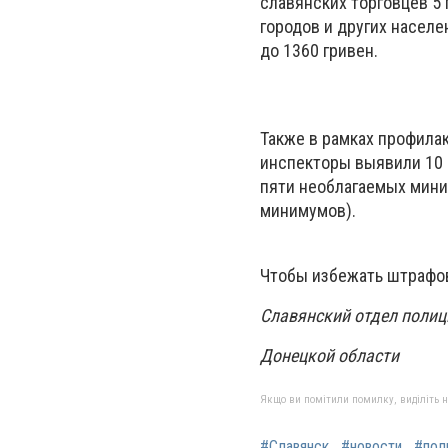
славянских торговцев 5
городов и других населе
до 1360 гривен.
Также в рамках профила
инспекторы выявили 10 
пяти необлагаемых мини
минимумов).
Чтобы избежать штрафов
Славянский отдел полиц
Донецкой области
Якщо ви помітили помилку, виділіть нео
#Славянск
#новости
#пол